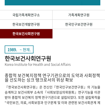
+1
성과 50선
숫자로 보는 50년
50
주년 광장
세계와 함께 한 KIHASA
국립가족계획연구소
가족계획연구원
한국보건개발연구원
한국인구보건연구원
VR 역사관
한국보건사회연구원
1989.
~ 현재.
한국보건사회연구원
Korea Institute for Health and Social Affairs
종합적 보건복지정책 연구기관으로의 도약과 사회정책
을 선도하는 싱크 탱크로서의 위상 확보
『한국보건사회연구원』은 전신인『한국인구보건연구원』의 기능을
승계하고 보건사회부 소속의『사회보장심의위원회』연구기능을 이관
받아 종합적 보건복지 정책 연구기관으로 설립되었다. 또한 설립목적을
“국민보건, 의료, 사회보장과 인구문제 및 이와 관련된 보건사회관계 제