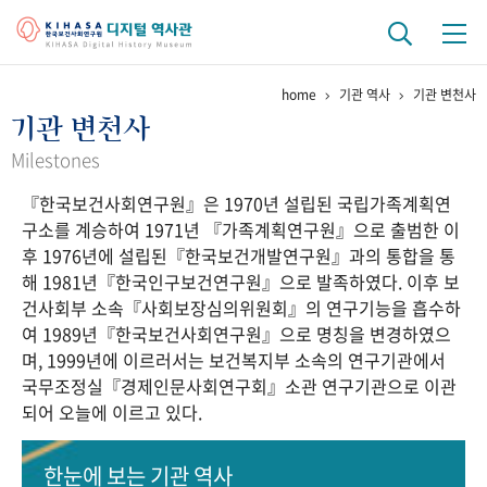
home
기관 역사
기관 변천사
기관 역사
기관 변천사
걸어온 길
기관 변천사
역대 기관장
연구원 사람들
Milestones
『한국보건사회연구원』은 1970년 설립된 국립가족계획연
연구 역사
구소를 계승하여 1971년 『가족계획연구원』으로 출범한 이
정책과 연구
키워드로 보는 연구 역사
연구자들
후 1976년에 설립된『한국보건개발연구원』과의 통합을 통
간행물 변천사
해 1981년『한국인구보건연구원』으로 발족하였다. 이후 보
건사회부 소속『사회보장심의위원회』의 연구기능을 흡수하
여 1989년『한국보건사회연구원』으로 명칭을 변경하였으
기록물 아카이브
며, 1999년에 이르러서는 보건복지부 소속의 연구기관에서
국무조정실『경제인문사회연구회』소관 연구기관으로 이관
사진 아카이브
문서 기록물
행정박물
영상 기록물
되어 오늘에 이르고 있다.
+1
50
주년 기념
한눈에 보는
기관 역사