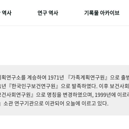
 역사
연구 역사
기록물 아카이브
온 길
정책과 연구
사진 아카이브
 변천사
키워드로 보는 연구 역사
문서 기록물
 기관장
연구자들
행정박물
 사람들
간행물 변천사
영상 기록물
획연구소를 계승하여 1971년 『가족계획연구원』으로 출범한
81년『한국인구보건연구원』으로 발족하였다. 이후 보건사
건사회연구원』으로 명칭을 변경하였으며, 1999년에 이르
소관 연구기관으로 이관되어 오늘에 이르고 있다.