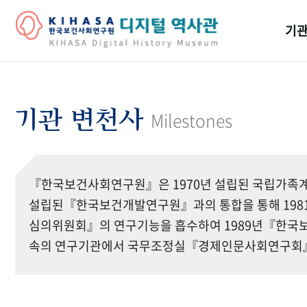
기관
걸어
기관
기관 변천사
Milestones
역대
연구원
『한국보건사회연구원』은 1970년 설립된 국립가족계
설립된『한국보건개발연구원』과의 통합을 통해 19
심의위원회』의 연구기능을 흡수하여 1989년『한국보
속의 연구기관에서 국무조정실『경제인문사회연구회』