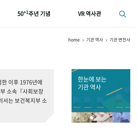
+1
50
주년 기념
VR 역사관
성과 50선
home
기관 역사
기관 변천사
숫자로 보는 50년
+1
50
주년 광장
세계와 함께 한 KIHASA
한눈에 보는
 이후 1976년에
기관 역사
회부 소속『사회보장
러서는 보건복지부 소