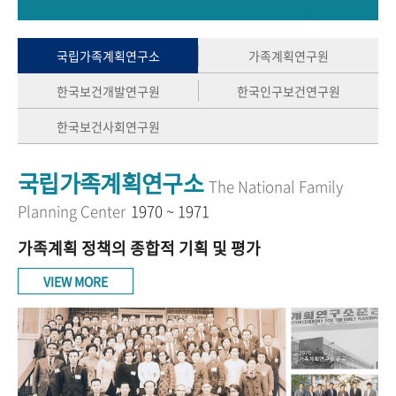
+1
성과 50선
숫자로 보는 50년
50
주년 광장
세계와 함께 한 KIHASA
국립가족계획연구소
가족계획연구원
한국보건개발연구원
한국인구보건연구원
VR 역사관
한국보건사회연구원
국립가족계획연구소
The National Family
Planning Center
1970 ~ 1971
가족계획 정책의 종합적 기획 및 평가
VIEW MORE