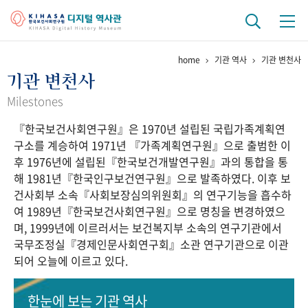
home
기관 역사
기관 변천사
기관 역사
기관 변천사
걸어온 길
기관 변천사
역대 기관장
연구원 사람들
Milestones
『한국보건사회연구원』은 1970년 설립된 국립가족계획연
연구 역사
구소를 계승하여 1971년 『가족계획연구원』으로 출범한 이
정책과 연구
키워드로 보는 연구 역사
연구자들
후 1976년에 설립된『한국보건개발연구원』과의 통합을 통
간행물 변천사
해 1981년『한국인구보건연구원』으로 발족하였다. 이후 보
건사회부 소속『사회보장심의위원회』의 연구기능을 흡수하
여 1989년『한국보건사회연구원』으로 명칭을 변경하였으
기록물 아카이브
며, 1999년에 이르러서는 보건복지부 소속의 연구기관에서
국무조정실『경제인문사회연구회』소관 연구기관으로 이관
사진 아카이브
문서 기록물
행정박물
영상 기록물
되어 오늘에 이르고 있다.
+1
50
주년 기념
한눈에 보는
기관 역사