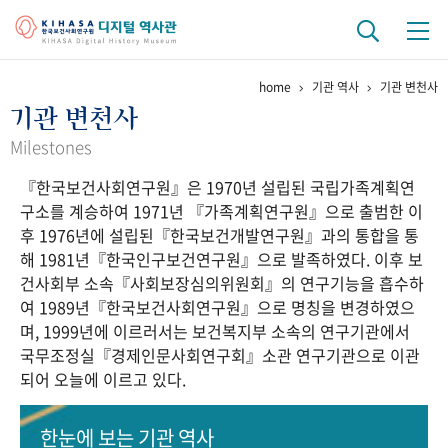
home
기관 역사
기관 변천사
기관 역사
기관 변천사
걸어온 길
기관 변천사
역대 기관장
연구원 사람들
Milestones
『한국보건사회연구원』은 1970년 설립된 국립가족계획연
연구 역사
구소를 계승하여 1971년 『가족계획연구원』으로 출범한 이
정책과 연구
키워드로 보는 연구 역사
연구자들
후 1976년에 설립된『한국보건개발연구원』과의 통합을 통
간행물 변천사
해 1981년『한국인구보건연구원』으로 발족하였다. 이후 보
건사회부 소속『사회보장심의위원회』의 연구기능을 흡수하
여 1989년『한국보건사회연구원』으로 명칭을 변경하였으
기록물 아카이브
며, 1999년에 이르러서는 보건복지부 소속의 연구기관에서
국무조정실『경제인문사회연구회』소관 연구기관으로 이관
사진 아카이브
문서 기록물
행정박물
영상 기록물
되어 오늘에 이르고 있다.
+1
50
주년 기념
한눈에 보는
기관 역사