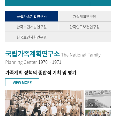
+1
성과 50선
숫자로 보는 50년
50
주년 광장
세계와 함께 한 KIHASA
국립가족계획연구소
가족계획연구원
한국보건개발연구원
한국인구보건연구원
VR 역사관
한국보건사회연구원
국립가족계획연구소
The National Family
Planning Center
1970 ~ 1971
가족계획 정책의 종합적 기획 및 평가
VIEW MORE