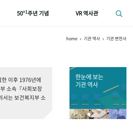
+1
50
주년 기념
VR 역사관
성과 50선
home
기관 역사
기관 변천사
숫자로 보는 50년
+1
50
주년 광장
세계와 함께 한 KIHASA
한눈에 보는
 이후 1976년에
기관 역사
회부 소속『사회보장
러서는 보건복지부 소