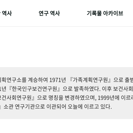
 역사
연구 역사
기록물 아카이브
온 길
정책과 연구
사진 아카이브
 변천사
키워드로 보는 연구 역사
문서 기록물
 기관장
연구자들
행정박물
 사람들
간행물 변천사
영상 기록물
획연구소를 계승하여 1971년 『가족계획연구원』으로 출범한
81년『한국인구보건연구원』으로 발족하였다. 이후 보건사
건사회연구원』으로 명칭을 변경하였으며, 1999년에 이르
소관 연구기관으로 이관되어 오늘에 이르고 있다.