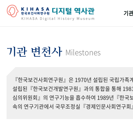
기관
걸어
기관
기관 변천사
Milestones
역대
연구원
『한국보건사회연구원』은 1970년 설립된 국립가족계
설립된『한국보건개발연구원』과의 통합을 통해 19
심의위원회』의 연구기능을 흡수하여 1989년『한국보
속의 연구기관에서 국무조정실『경제인문사회연구회』