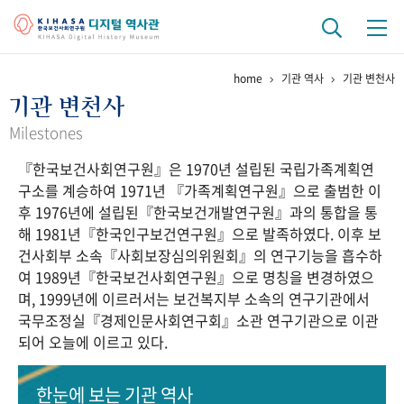
home
기관 역사
기관 변천사
기관 역사
기관 변천사
걸어온 길
기관 변천사
역대 기관장
연구원 사람들
Milestones
『한국보건사회연구원』은 1970년 설립된 국립가족계획연
연구 역사
구소를 계승하여 1971년 『가족계획연구원』으로 출범한 이
정책과 연구
키워드로 보는 연구 역사
연구자들
후 1976년에 설립된『한국보건개발연구원』과의 통합을 통
간행물 변천사
해 1981년『한국인구보건연구원』으로 발족하였다. 이후 보
건사회부 소속『사회보장심의위원회』의 연구기능을 흡수하
여 1989년『한국보건사회연구원』으로 명칭을 변경하였으
기록물 아카이브
며, 1999년에 이르러서는 보건복지부 소속의 연구기관에서
국무조정실『경제인문사회연구회』소관 연구기관으로 이관
사진 아카이브
문서 기록물
행정박물
영상 기록물
되어 오늘에 이르고 있다.
+1
50
주년 기념
한눈에 보는
기관 역사