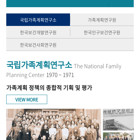
+1
성과 50선
숫자로 보는 50년
50
주년 광장
세계와 함께 한 KIHASA
국립가족계획연구소
가족계획연구원
한국보건개발연구원
한국인구보건연구원
VR 역사관
한국보건사회연구원
국립가족계획연구소
The National Family
Planning Center
1970 ~ 1971
가족계획 정책의 종합적 기획 및 평가
VIEW MORE