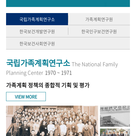
+1
성과 50선
숫자로 보는 50년
50
주년 광장
세계와 함께 한 KIHASA
국립가족계획연구소
가족계획연구원
한국보건개발연구원
한국인구보건연구원
VR 역사관
한국보건사회연구원
국립가족계획연구소
The National Family
Planning Center
1970 ~ 1971
가족계획 정책의 종합적 기획 및 평가
VIEW MORE