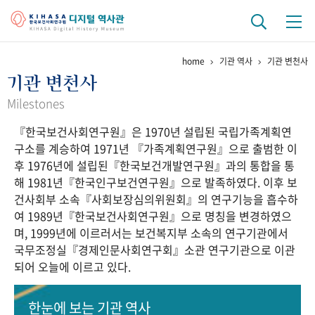
home
기관 역사
기관 변천사
기관 역사
기관 변천사
걸어온 길
기관 변천사
역대 기관장
연구원 사람들
Milestones
『한국보건사회연구원』은 1970년 설립된 국립가족계획연
연구 역사
구소를 계승하여 1971년 『가족계획연구원』으로 출범한 이
정책과 연구
키워드로 보는 연구 역사
연구자들
후 1976년에 설립된『한국보건개발연구원』과의 통합을 통
간행물 변천사
해 1981년『한국인구보건연구원』으로 발족하였다. 이후 보
건사회부 소속『사회보장심의위원회』의 연구기능을 흡수하
여 1989년『한국보건사회연구원』으로 명칭을 변경하였으
기록물 아카이브
며, 1999년에 이르러서는 보건복지부 소속의 연구기관에서
국무조정실『경제인문사회연구회』소관 연구기관으로 이관
사진 아카이브
문서 기록물
행정박물
영상 기록물
되어 오늘에 이르고 있다.
+1
50
주년 기념
한눈에 보는
기관 역사