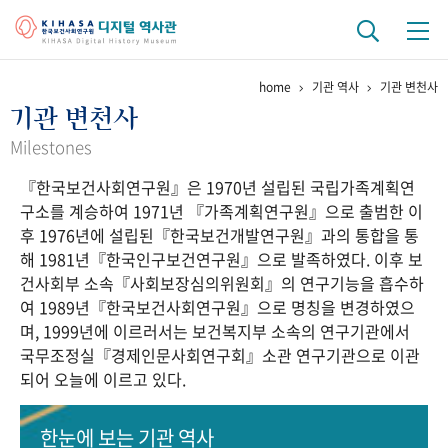
home
기관 역사
기관 변천사
기관 역사
기관 변천사
걸어온 길
기관 변천사
역대 기관장
연구원 사람들
Milestones
『한국보건사회연구원』은 1970년 설립된 국립가족계획연
연구 역사
구소를 계승하여 1971년 『가족계획연구원』으로 출범한 이
정책과 연구
키워드로 보는 연구 역사
연구자들
후 1976년에 설립된『한국보건개발연구원』과의 통합을 통
간행물 변천사
해 1981년『한국인구보건연구원』으로 발족하였다. 이후 보
건사회부 소속『사회보장심의위원회』의 연구기능을 흡수하
여 1989년『한국보건사회연구원』으로 명칭을 변경하였으
기록물 아카이브
며, 1999년에 이르러서는 보건복지부 소속의 연구기관에서
국무조정실『경제인문사회연구회』소관 연구기관으로 이관
사진 아카이브
문서 기록물
행정박물
영상 기록물
되어 오늘에 이르고 있다.
+1
50
주년 기념
한눈에 보는
기관 역사