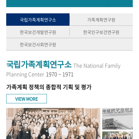
+1
성과 50선
숫자로 보는 50년
50
주년 광장
세계와 함께 한 KIHASA
국립가족계획연구소
가족계획연구원
한국보건개발연구원
한국인구보건연구원
VR 역사관
한국보건사회연구원
국립가족계획연구소
The National Family
Planning Center
1970 ~ 1971
가족계획 정책의 종합적 기획 및 평가
VIEW MORE