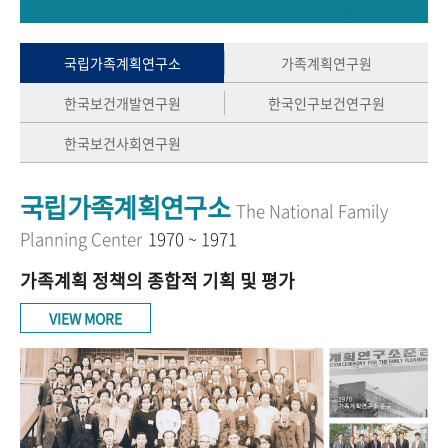
+1
성과 50선
숫자로 보는 50년
50
주년 광장
세계와 함께 한 KIHASA
국립가족계획연구소
가족계획연구원
한국보건개발연구원
한국인구보건연구원
VR 역사관
한국보건사회연구원
국립가족계획연구소
The National Family
Planning Center
1970 ~ 1971
가족계획 정책의 종합적 기획 및 평가
VIEW MORE