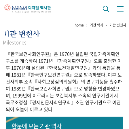
home
기관 역사
기관 변천사
기관 역사
기관 변천사
걸어온 길
기관 변천사
역대 기관장
연구원 사람들
Milestones
『한국보건사회연구원』은 1970년 설립된 국립가족계획연
연구 역사
구소를 계승하여 1971년 『가족계획연구원』으로 출범한 이
정책과 연구
키워드로 보는 연구 역사
연구자들
후 1976년에 설립된『한국보건개발연구원』과의 통합을 통
간행물 변천사
해 1981년『한국인구보건연구원』으로 발족하였다. 이후 보
건사회부 소속『사회보장심의위원회』의 연구기능을 흡수하
여 1989년『한국보건사회연구원』으로 명칭을 변경하였으
기록물 아카이브
며, 1999년에 이르러서는 보건복지부 소속의 연구기관에서
국무조정실『경제인문사회연구회』소관 연구기관으로 이관
사진 아카이브
문서 기록물
행정박물
영상 기록물
되어 오늘에 이르고 있다.
+1
50
주년 기념
한눈에 보는
기관 역사