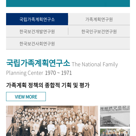
+1
성과 50선
숫자로 보는 50년
50
주년 광장
세계와 함께 한 KIHASA
국립가족계획연구소
가족계획연구원
한국보건개발연구원
한국인구보건연구원
VR 역사관
한국보건사회연구원
국립가족계획연구소
The National Family
Planning Center
1970 ~ 1971
가족계획 정책의 종합적 기획 및 평가
VIEW MORE