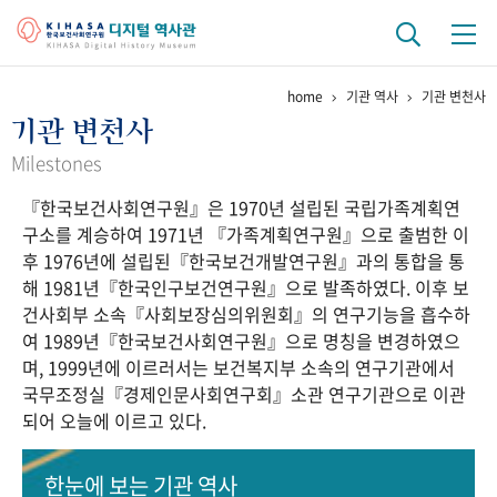
home
기관 역사
기관 변천사
기관 역사
기관 변천사
걸어온 길
기관 변천사
역대 기관장
연구원 사람들
Milestones
『한국보건사회연구원』은 1970년 설립된 국립가족계획연
연구 역사
구소를 계승하여 1971년 『가족계획연구원』으로 출범한 이
정책과 연구
키워드로 보는 연구 역사
연구자들
후 1976년에 설립된『한국보건개발연구원』과의 통합을 통
간행물 변천사
해 1981년『한국인구보건연구원』으로 발족하였다. 이후 보
건사회부 소속『사회보장심의위원회』의 연구기능을 흡수하
여 1989년『한국보건사회연구원』으로 명칭을 변경하였으
기록물 아카이브
며, 1999년에 이르러서는 보건복지부 소속의 연구기관에서
국무조정실『경제인문사회연구회』소관 연구기관으로 이관
사진 아카이브
문서 기록물
행정박물
영상 기록물
되어 오늘에 이르고 있다.
+1
50
주년 기념
한눈에 보는
기관 역사