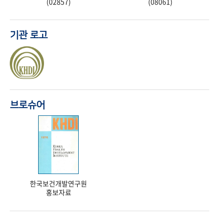
(02857)
(08061)
기관 로고
브로슈어
한국보건개발연구원
홍보자료