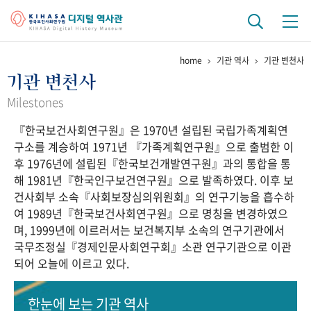
home
기관 역사
기관 변천사
기관 역사
기관 변천사
걸어온 길
기관 변천사
역대 기관장
연구원 사람들
Milestones
『한국보건사회연구원』은 1970년 설립된 국립가족계획연
연구 역사
구소를 계승하여 1971년 『가족계획연구원』으로 출범한 이
정책과 연구
키워드로 보는 연구 역사
연구자들
후 1976년에 설립된『한국보건개발연구원』과의 통합을 통
간행물 변천사
해 1981년『한국인구보건연구원』으로 발족하였다. 이후 보
건사회부 소속『사회보장심의위원회』의 연구기능을 흡수하
여 1989년『한국보건사회연구원』으로 명칭을 변경하였으
기록물 아카이브
며, 1999년에 이르러서는 보건복지부 소속의 연구기관에서
국무조정실『경제인문사회연구회』소관 연구기관으로 이관
사진 아카이브
문서 기록물
행정박물
영상 기록물
되어 오늘에 이르고 있다.
+1
50
주년 기념
한눈에 보는
기관 역사