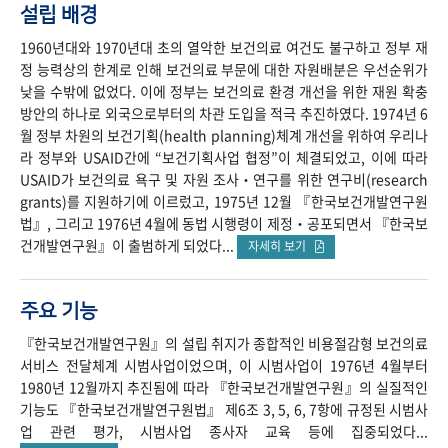
설립 배경
1960년대와 1970년대 초의 열악한 보건의료 여건도 불구하고 정부 재
정 능력상의 한계로 인해 보건의료 부문에 대한 자원배분은 우선순위가
낮을 수밖에 없었다. 이에 정부는 보건의료 환경 개선을 위한 재원 확충
방안의 하나로 외국으로부터의 차관 도입을 적극 추진하였다. 1974년 6
월 정부 차원의 보건기획(health planning)체계 개선을 위하여 우리나
라 정부와 USAID간에 “보건기획사업 협정”이 체결되었고, 이에 따라
USAID가 보건의료 욕구 및 자원 조사‧연구를 위한 연구비(research
grants)를 지원하기에 이르렀고, 1975년 12월 『한국보건개발연구원
법』, 그리고 1976년 4월에 동법 시행령이 제정‧공포되면서 『한국보
건개발연구원』이 출범하게 되었다...
자세히 보기
주요 기능
『한국보건개발연구원』의 설립 취지가 종합적인 비용절감형 보건의료
서비스 전달체계 시범사업이었으며, 이 시범사업이 1976년 4월부터
1980년 12월까지 추진됨에 따라 『한국보건개발연구원』의 실질적인
기능도 『한국보건개발연구원법』 제6조 3, 5, 6, 7항에 규정된 시범사
업 관련 평가, 시범사업 종사자 교육 등에 집중되었다...