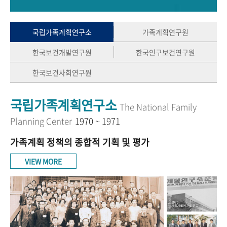
+1
성과 50선
숫자로 보는 50년
50
주년 광장
세계와 함께 한 KIHASA
국립가족계획연구소
가족계획연구원
한국보건개발연구원
한국인구보건연구원
VR 역사관
한국보건사회연구원
국립가족계획연구소
The National Family
Planning Center
1970 ~ 1971
가족계획 정책의 종합적 기획 및 평가
VIEW MORE