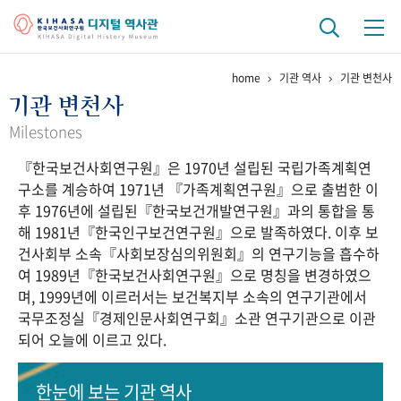
home
기관 역사
기관 변천사
기관 역사
기관 변천사
걸어온 길
기관 변천사
역대 기관장
연구원 사람들
Milestones
『한국보건사회연구원』은 1970년 설립된 국립가족계획연
연구 역사
구소를 계승하여 1971년 『가족계획연구원』으로 출범한 이
정책과 연구
키워드로 보는 연구 역사
연구자들
후 1976년에 설립된『한국보건개발연구원』과의 통합을 통
간행물 변천사
해 1981년『한국인구보건연구원』으로 발족하였다. 이후 보
건사회부 소속『사회보장심의위원회』의 연구기능을 흡수하
여 1989년『한국보건사회연구원』으로 명칭을 변경하였으
기록물 아카이브
며, 1999년에 이르러서는 보건복지부 소속의 연구기관에서
국무조정실『경제인문사회연구회』소관 연구기관으로 이관
사진 아카이브
문서 기록물
행정박물
영상 기록물
되어 오늘에 이르고 있다.
+1
50
주년 기념
한눈에 보는
기관 역사