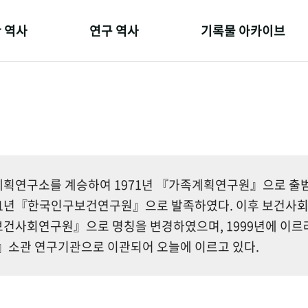
 역사
연구 역사
기록물 아카이브
온 길
정책과 연구
사진 아카이브
 변천사
키워드로 보는 연구 역사
문서 기록물
 기관장
연구자들
행정박물
 사람들
간행물 변천사
영상 기록물
획연구소를 계승하여 1971년 『가족계획연구원』으로 출범한
81년『한국인구보건연구원』으로 발족하였다. 이후 보건사
건사회연구원』으로 명칭을 변경하였으며, 1999년에 이르
소관 연구기관으로 이관되어 오늘에 이르고 있다.