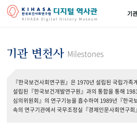
기관
걸어
기관
기관 변천사
Milestones
역대
연구원
『한국보건사회연구원』은 1970년 설립된 국립가족계
설립된『한국보건개발연구원』과의 통합을 통해 19
심의위원회』의 연구기능을 흡수하여 1989년『한국보
속의 연구기관에서 국무조정실『경제인문사회연구회』