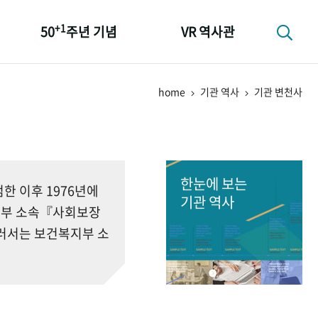
+1
50
주년 기념
VR 역사관
성과 50선
home
기관 역사
기관 변천사
숫자로 보는 50년
+1
50
주년 광장
세계와 함께 한 KIHASA
한눈에 보는
 이후 1976년에
기관 역사
회부 소속『사회보장
러서는 보건복지부 소