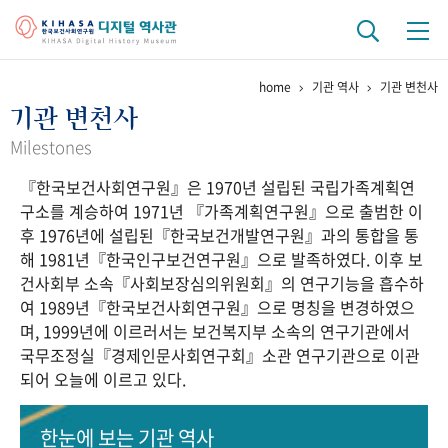
home
기관 역사
기관 변천사
기관 역사
기관 변천사
걸어온 길
기관 변천사
역대 기관장
연구원 사람들
Milestones
『한국보건사회연구원』은 1970년 설립된 국립가족계획연
연구 역사
구소를 계승하여 1971년 『가족계획연구원』으로 출범한 이
정책과 연구
키워드로 보는 연구 역사
연구자들
후 1976년에 설립된『한국보건개발연구원』과의 통합을 통
간행물 변천사
해 1981년『한국인구보건연구원』으로 발족하였다. 이후 보
건사회부 소속『사회보장심의위원회』의 연구기능을 흡수하
여 1989년『한국보건사회연구원』으로 명칭을 변경하였으
기록물 아카이브
며, 1999년에 이르러서는 보건복지부 소속의 연구기관에서
국무조정실『경제인문사회연구회』소관 연구기관으로 이관
사진 아카이브
문서 기록물
행정박물
영상 기록물
되어 오늘에 이르고 있다.
+1
50
주년 기념
한눈에 보는
기관 역사