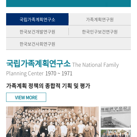
+1
성과 50선
숫자로 보는 50년
50
주년 광장
세계와 함께 한 KIHASA
국립가족계획연구소
가족계획연구원
한국보건개발연구원
한국인구보건연구원
VR 역사관
한국보건사회연구원
국립가족계획연구소
The National Family
Planning Center
1970 ~ 1971
가족계획 정책의 종합적 기획 및 평가
VIEW MORE