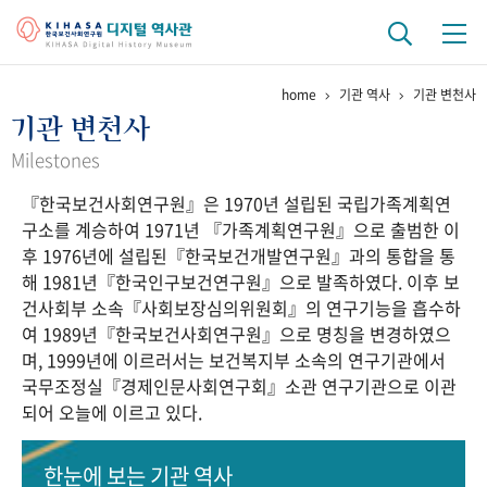
home
기관 역사
기관 변천사
기관 역사
기관 변천사
걸어온 길
기관 변천사
역대 기관장
연구원 사람들
Milestones
『한국보건사회연구원』은 1970년 설립된 국립가족계획연
연구 역사
구소를 계승하여 1971년 『가족계획연구원』으로 출범한 이
정책과 연구
키워드로 보는 연구 역사
연구자들
후 1976년에 설립된『한국보건개발연구원』과의 통합을 통
간행물 변천사
해 1981년『한국인구보건연구원』으로 발족하였다. 이후 보
건사회부 소속『사회보장심의위원회』의 연구기능을 흡수하
여 1989년『한국보건사회연구원』으로 명칭을 변경하였으
기록물 아카이브
며, 1999년에 이르러서는 보건복지부 소속의 연구기관에서
국무조정실『경제인문사회연구회』소관 연구기관으로 이관
사진 아카이브
문서 기록물
행정박물
영상 기록물
되어 오늘에 이르고 있다.
+1
50
주년 기념
한눈에 보는
기관 역사