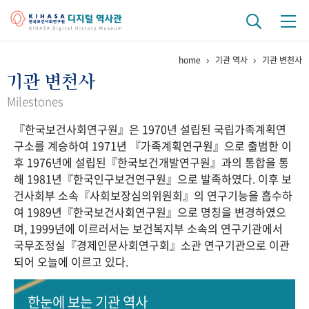
home
기관 역사
기관 변천사
기관 역사
기관 변천사
걸어온 길
기관 변천사
역대 기관장
연구원 사람들
Milestones
『한국보건사회연구원』은 1970년 설립된 국립가족계획연
연구 역사
구소를 계승하여 1971년 『가족계획연구원』으로 출범한 이
정책과 연구
키워드로 보는 연구 역사
연구자들
후 1976년에 설립된『한국보건개발연구원』과의 통합을 통
간행물 변천사
해 1981년『한국인구보건연구원』으로 발족하였다. 이후 보
건사회부 소속『사회보장심의위원회』의 연구기능을 흡수하
여 1989년『한국보건사회연구원』으로 명칭을 변경하였으
기록물 아카이브
며, 1999년에 이르러서는 보건복지부 소속의 연구기관에서
국무조정실『경제인문사회연구회』소관 연구기관으로 이관
사진 아카이브
문서 기록물
행정박물
영상 기록물
되어 오늘에 이르고 있다.
+1
50
주년 기념
한눈에 보는
기관 역사