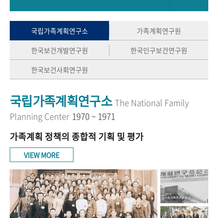
+1
성과 50선
숫자로 보는 50년
50
주년 광장
세계와 함께 한 KIHASA
국립가족계획연구소
가족계획연구원
한국보건개발연구원
한국인구보건연구원
VR 역사관
한국보건사회연구원
국립가족계획연구소
The National Family
Planning Center
1970 ~ 1971
가족계획 정책의 종합적 기획 및 평가
VIEW MORE