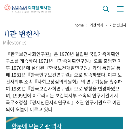
home
기관 역사
기관 변천사
기관 역사
기관 변천사
걸어온 길
기관 변천사
역대 기관장
연구원 사람들
Milestones
『한국보건사회연구원』은 1970년 설립된 국립가족계획연
연구 역사
구소를 계승하여 1971년 『가족계획연구원』으로 출범한 이
정책과 연구
키워드로 보는 연구 역사
연구자들
후 1976년에 설립된『한국보건개발연구원』과의 통합을 통
간행물 변천사
해 1981년『한국인구보건연구원』으로 발족하였다. 이후 보
건사회부 소속『사회보장심의위원회』의 연구기능을 흡수하
여 1989년『한국보건사회연구원』으로 명칭을 변경하였으
기록물 아카이브
며, 1999년에 이르러서는 보건복지부 소속의 연구기관에서
국무조정실『경제인문사회연구회』소관 연구기관으로 이관
사진 아카이브
문서 기록물
행정박물
영상 기록물
되어 오늘에 이르고 있다.
+1
50
주년 기념
한눈에 보는
기관 역사