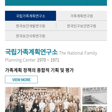
+1
성과 50선
숫자로 보는 50년
50
주년 광장
세계와 함께 한 KIHASA
국립가족계획연구소
가족계획연구원
한국보건개발연구원
한국인구보건연구원
VR 역사관
한국보건사회연구원
국립가족계획연구소
The National Family
Planning Center
1970 ~ 1971
가족계획 정책의 종합적 기획 및 평가
VIEW MORE