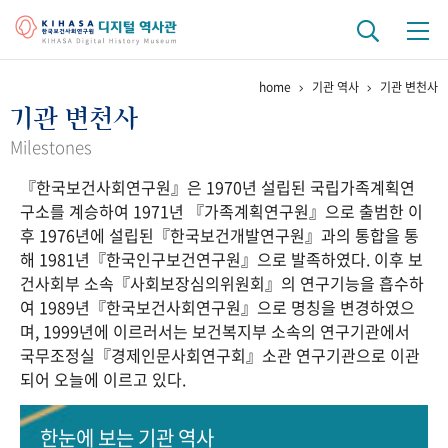
home
기관 역사
기관 변천사
기관 역사
기관 변천사
걸어온 길
기관 변천사
역대 기관장
연구원 사람들
Milestones
『한국보건사회연구원』은 1970년 설립된 국립가족계획연
연구 역사
구소를 계승하여 1971년 『가족계획연구원』으로 출범한 이
정책과 연구
키워드로 보는 연구 역사
연구자들
후 1976년에 설립된『한국보건개발연구원』과의 통합을 통
간행물 변천사
해 1981년『한국인구보건연구원』으로 발족하였다. 이후 보
건사회부 소속『사회보장심의위원회』의 연구기능을 흡수하
여 1989년『한국보건사회연구원』으로 명칭을 변경하였으
기록물 아카이브
며, 1999년에 이르러서는 보건복지부 소속의 연구기관에서
국무조정실『경제인문사회연구회』소관 연구기관으로 이관
사진 아카이브
문서 기록물
행정박물
영상 기록물
되어 오늘에 이르고 있다.
+1
50
주년 기념
한눈에 보는
기관 역사