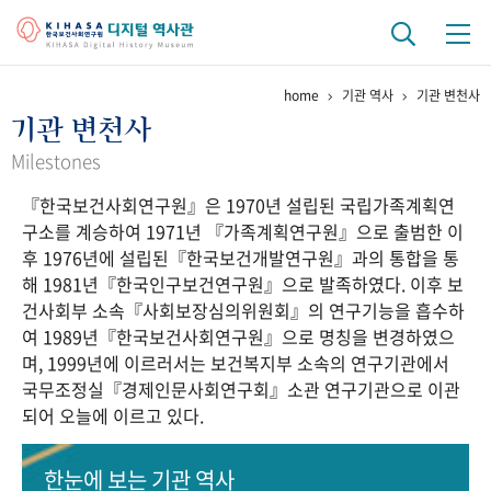
home
기관 역사
기관 변천사
기관 역사
기관 변천사
걸어온 길
기관 변천사
역대 기관장
연구원 사람들
Milestones
『한국보건사회연구원』은 1970년 설립된 국립가족계획연
연구 역사
구소를 계승하여 1971년 『가족계획연구원』으로 출범한 이
정책과 연구
키워드로 보는 연구 역사
연구자들
후 1976년에 설립된『한국보건개발연구원』과의 통합을 통
간행물 변천사
해 1981년『한국인구보건연구원』으로 발족하였다. 이후 보
건사회부 소속『사회보장심의위원회』의 연구기능을 흡수하
여 1989년『한국보건사회연구원』으로 명칭을 변경하였으
기록물 아카이브
며, 1999년에 이르러서는 보건복지부 소속의 연구기관에서
국무조정실『경제인문사회연구회』소관 연구기관으로 이관
사진 아카이브
문서 기록물
행정박물
영상 기록물
되어 오늘에 이르고 있다.
+1
50
주년 기념
한눈에 보는
기관 역사