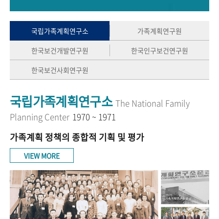
+1
성과 50선
숫자로 보는 50년
50
주년 광장
세계와 함께 한 KIHASA
국립가족계획연구소
가족계획연구원
한국보건개발연구원
한국인구보건연구원
VR 역사관
한국보건사회연구원
국립가족계획연구소
The National Family
Planning Center
1970 ~ 1971
가족계획 정책의 종합적 기획 및 평가
VIEW MORE