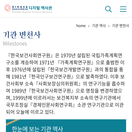
home
기관 역사
기관 변천사
기관 역사
기관 변천사
걸어온 길
기관 변천사
역대 기관장
연구원 사람들
Milestones
『한국보건사회연구원』은 1970년 설립된 국립가족계획연
연구 역사
구소를 계승하여 1971년 『가족계획연구원』으로 출범한 이
정책과 연구
키워드로 보는 연구 역사
연구자들
후 1976년에 설립된『한국보건개발연구원』과의 통합을 통
간행물 변천사
해 1981년『한국인구보건연구원』으로 발족하였다. 이후 보
건사회부 소속『사회보장심의위원회』의 연구기능을 흡수하
여 1989년『한국보건사회연구원』으로 명칭을 변경하였으
기록물 아카이브
며, 1999년에 이르러서는 보건복지부 소속의 연구기관에서
국무조정실『경제인문사회연구회』소관 연구기관으로 이관
사진 아카이브
문서 기록물
행정박물
영상 기록물
되어 오늘에 이르고 있다.
+1
50
주년 기념
한눈에 보는
기관 역사