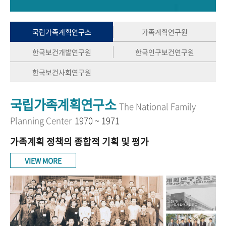
+1
성과 50선
숫자로 보는 50년
50
주년 광장
세계와 함께 한 KIHASA
국립가족계획연구소
가족계획연구원
한국보건개발연구원
한국인구보건연구원
VR 역사관
한국보건사회연구원
국립가족계획연구소
The National Family
Planning Center
1970 ~ 1971
가족계획 정책의 종합적 기획 및 평가
VIEW MORE