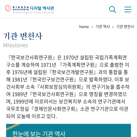
home
기관 역사
기관 변천사
기관 역사
기관 변천사
걸어온 길
기관 변천사
역대 기관장
연구원 사람들
Milestones
『한국보건사회연구원』은 1970년 설립된 국립가족계획연
연구 역사
구소를 계승하여 1971년 『가족계획연구원』으로 출범한 이
정책과 연구
키워드로 보는 연구 역사
연구자들
후 1976년에 설립된『한국보건개발연구원』과의 통합을 통
간행물 변천사
해 1981년『한국인구보건연구원』으로 발족하였다. 이후 보
건사회부 소속『사회보장심의위원회』의 연구기능을 흡수하
여 1989년『한국보건사회연구원』으로 명칭을 변경하였으
기록물 아카이브
며, 1999년에 이르러서는 보건복지부 소속의 연구기관에서
국무조정실『경제인문사회연구회』소관 연구기관으로 이관
사진 아카이브
문서 기록물
행정박물
영상 기록물
되어 오늘에 이르고 있다.
+1
50
주년 기념
한눈에 보는
기관 역사