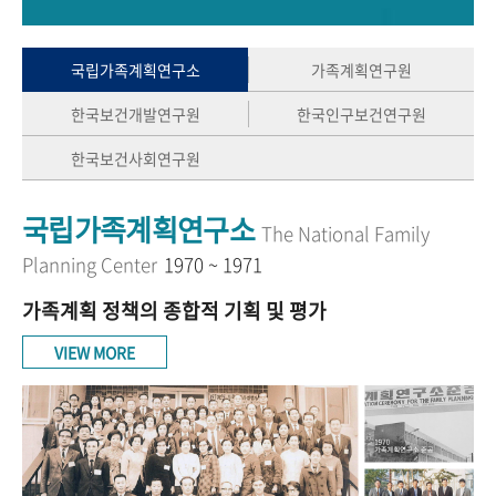
+1
성과 50선
숫자로 보는 50년
50
주년 광장
세계와 함께 한 KIHASA
국립가족계획연구소
가족계획연구원
한국보건개발연구원
한국인구보건연구원
VR 역사관
한국보건사회연구원
국립가족계획연구소
The National Family
Planning Center
1970 ~ 1971
가족계획 정책의 종합적 기획 및 평가
VIEW MORE