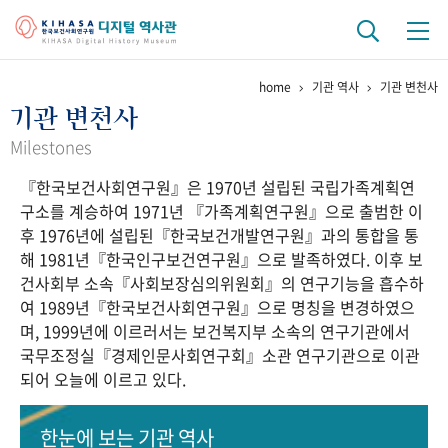
home
기관 역사
기관 변천사
기관 역사
기관 변천사
걸어온 길
기관 변천사
역대 기관장
연구원 사람들
Milestones
『한국보건사회연구원』은 1970년 설립된 국립가족계획연
연구 역사
구소를 계승하여 1971년 『가족계획연구원』으로 출범한 이
정책과 연구
키워드로 보는 연구 역사
연구자들
후 1976년에 설립된『한국보건개발연구원』과의 통합을 통
간행물 변천사
해 1981년『한국인구보건연구원』으로 발족하였다. 이후 보
건사회부 소속『사회보장심의위원회』의 연구기능을 흡수하
여 1989년『한국보건사회연구원』으로 명칭을 변경하였으
기록물 아카이브
며, 1999년에 이르러서는 보건복지부 소속의 연구기관에서
국무조정실『경제인문사회연구회』소관 연구기관으로 이관
사진 아카이브
문서 기록물
행정박물
영상 기록물
되어 오늘에 이르고 있다.
+1
50
주년 기념
한눈에 보는
기관 역사