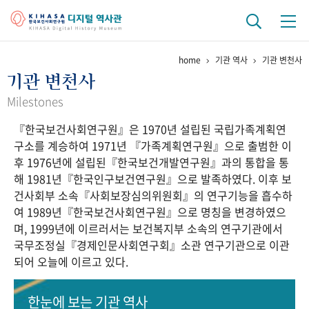
home
기관 역사
기관 변천사
기관 역사
기관 변천사
걸어온 길
기관 변천사
역대 기관장
연구원 사람들
Milestones
『한국보건사회연구원』은 1970년 설립된 국립가족계획연
연구 역사
구소를 계승하여 1971년 『가족계획연구원』으로 출범한 이
정책과 연구
키워드로 보는 연구 역사
연구자들
후 1976년에 설립된『한국보건개발연구원』과의 통합을 통
간행물 변천사
해 1981년『한국인구보건연구원』으로 발족하였다. 이후 보
건사회부 소속『사회보장심의위원회』의 연구기능을 흡수하
여 1989년『한국보건사회연구원』으로 명칭을 변경하였으
기록물 아카이브
며, 1999년에 이르러서는 보건복지부 소속의 연구기관에서
국무조정실『경제인문사회연구회』소관 연구기관으로 이관
사진 아카이브
문서 기록물
행정박물
영상 기록물
되어 오늘에 이르고 있다.
+1
50
주년 기념
한눈에 보는
기관 역사