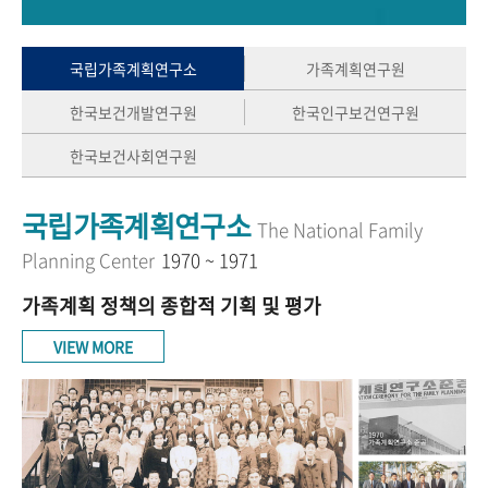
+1
성과 50선
숫자로 보는 50년
50
주년 광장
세계와 함께 한 KIHASA
국립가족계획연구소
가족계획연구원
한국보건개발연구원
한국인구보건연구원
VR 역사관
한국보건사회연구원
국립가족계획연구소
The National Family
Planning Center
1970 ~ 1971
가족계획 정책의 종합적 기획 및 평가
VIEW MORE