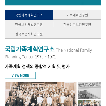
+1
성과 50선
숫자로 보는 50년
50
주년 광장
세계와 함께 한 KIHASA
국립가족계획연구소
가족계획연구원
한국보건개발연구원
한국인구보건연구원
VR 역사관
한국보건사회연구원
국립가족계획연구소
The National Family
Planning Center
1970 ~ 1971
가족계획 정책의 종합적 기획 및 평가
VIEW MORE