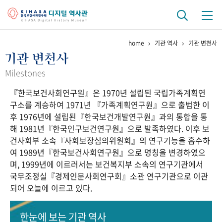
home
기관 역사
기관 변천사
기관 역사
기관 변천사
걸어온 길
기관 변천사
역대 기관장
연구원 사람들
Milestones
『한국보건사회연구원』은 1970년 설립된 국립가족계획연
연구 역사
구소를 계승하여 1971년 『가족계획연구원』으로 출범한 이
정책과 연구
키워드로 보는 연구 역사
연구자들
후 1976년에 설립된『한국보건개발연구원』과의 통합을 통
간행물 변천사
해 1981년『한국인구보건연구원』으로 발족하였다. 이후 보
건사회부 소속『사회보장심의위원회』의 연구기능을 흡수하
여 1989년『한국보건사회연구원』으로 명칭을 변경하였으
기록물 아카이브
며, 1999년에 이르러서는 보건복지부 소속의 연구기관에서
국무조정실『경제인문사회연구회』소관 연구기관으로 이관
사진 아카이브
문서 기록물
행정박물
영상 기록물
되어 오늘에 이르고 있다.
+1
50
주년 기념
한눈에 보는
기관 역사