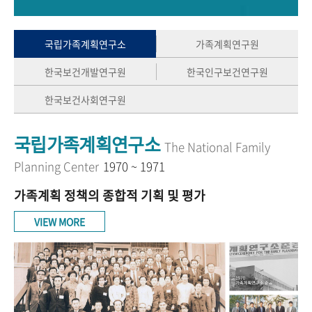
+1
성과 50선
숫자로 보는 50년
50
주년 광장
세계와 함께 한 KIHASA
국립가족계획연구소
가족계획연구원
한국보건개발연구원
한국인구보건연구원
VR 역사관
한국보건사회연구원
국립가족계획연구소
The National Family
Planning Center
1970 ~ 1971
가족계획 정책의 종합적 기획 및 평가
VIEW MORE