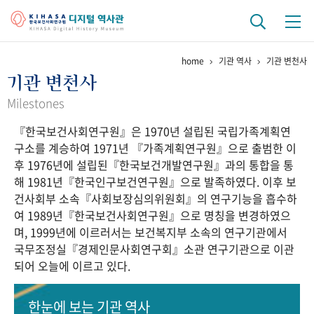
home
기관 역사
기관 변천사
기관 역사
기관 변천사
걸어온 길
기관 변천사
역대 기관장
연구원 사람들
Milestones
『한국보건사회연구원』은 1970년 설립된 국립가족계획연
연구 역사
구소를 계승하여 1971년 『가족계획연구원』으로 출범한 이
정책과 연구
키워드로 보는 연구 역사
연구자들
후 1976년에 설립된『한국보건개발연구원』과의 통합을 통
간행물 변천사
해 1981년『한국인구보건연구원』으로 발족하였다. 이후 보
건사회부 소속『사회보장심의위원회』의 연구기능을 흡수하
여 1989년『한국보건사회연구원』으로 명칭을 변경하였으
기록물 아카이브
며, 1999년에 이르러서는 보건복지부 소속의 연구기관에서
국무조정실『경제인문사회연구회』소관 연구기관으로 이관
사진 아카이브
문서 기록물
행정박물
영상 기록물
되어 오늘에 이르고 있다.
+1
50
주년 기념
한눈에 보는
기관 역사