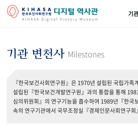
기관
걸어
기관
기관 변천사
Milestones
역대
연구원
『한국보건사회연구원』은 1970년 설립된 국립가족계
설립된『한국보건개발연구원』과의 통합을 통해 19
심의위원회』의 연구기능을 흡수하여 1989년『한국보
속의 연구기관에서 국무조정실『경제인문사회연구회』