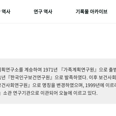
 역사
연구 역사
기록물 아카이브
온 길
정책과 연구
사진 아카이브
 변천사
키워드로 보는 연구 역사
문서 기록물
 기관장
연구자들
행정박물
 사람들
간행물 변천사
영상 기록물
획연구소를 계승하여 1971년 『가족계획연구원』으로 출범한
81년『한국인구보건연구원』으로 발족하였다. 이후 보건사
건사회연구원』으로 명칭을 변경하였으며, 1999년에 이르
소관 연구기관으로 이관되어 오늘에 이르고 있다.