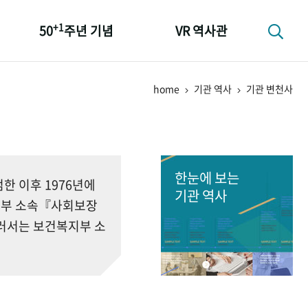
+1
50
주년 기념
VR 역사관
성과 50선
home
기관 역사
기관 변천사
숫자로 보는 50년
+1
50
주년 광장
세계와 함께 한 KIHASA
한눈에 보는
 이후 1976년에
기관 역사
회부 소속『사회보장
러서는 보건복지부 소