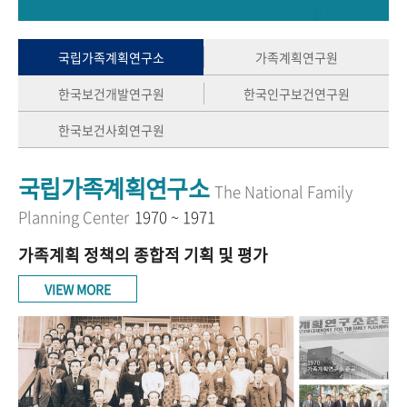
+1
성과 50선
숫자로 보는 50년
50
주년 광장
세계와 함께 한 KIHASA
국립가족계획연구소
가족계획연구원
한국보건개발연구원
한국인구보건연구원
VR 역사관
한국보건사회연구원
국립가족계획연구소
The National Family
Planning Center
1970 ~ 1971
가족계획 정책의 종합적 기획 및 평가
VIEW MORE