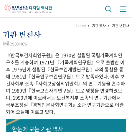
home
기관 역사
기관 변천사
기관 역사
기관 변천사
걸어온 길
기관 변천사
역대 기관장
연구원 사람들
Milestones
『한국보건사회연구원』은 1970년 설립된 국립가족계획연
연구 역사
구소를 계승하여 1971년 『가족계획연구원』으로 출범한 이
정책과 연구
키워드로 보는 연구 역사
연구자들
후 1976년에 설립된『한국보건개발연구원』과의 통합을 통
간행물 변천사
해 1981년『한국인구보건연구원』으로 발족하였다. 이후 보
건사회부 소속『사회보장심의위원회』의 연구기능을 흡수하
여 1989년『한국보건사회연구원』으로 명칭을 변경하였으
기록물 아카이브
며, 1999년에 이르러서는 보건복지부 소속의 연구기관에서
국무조정실『경제인문사회연구회』소관 연구기관으로 이관
사진 아카이브
문서 기록물
행정박물
영상 기록물
되어 오늘에 이르고 있다.
+1
50
주년 기념
한눈에 보는
기관 역사