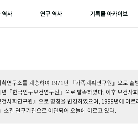
 역사
연구 역사
기록물 아카이브
온 길
정책과 연구
사진 아카이브
 변천사
키워드로 보는 연구 역사
문서 기록물
 기관장
연구자들
행정박물
 사람들
간행물 변천사
영상 기록물
획연구소를 계승하여 1971년 『가족계획연구원』으로 출범한
81년『한국인구보건연구원』으로 발족하였다. 이후 보건사
건사회연구원』으로 명칭을 변경하였으며, 1999년에 이르
소관 연구기관으로 이관되어 오늘에 이르고 있다.