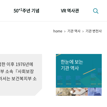
+1
50
주년 기념
VR 역사관
성과 50선
home
기관 역사
기관 변천사
숫자로 보는 50년
+1
50
주년 광장
세계와 함께 한 KIHASA
한눈에 보는
 이후 1976년에
기관 역사
회부 소속『사회보장
러서는 보건복지부 소