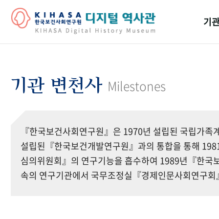
기관
걸어
기관
기관 변천사
Milestones
역대
연구원
『한국보건사회연구원』은 1970년 설립된 국립가족계
설립된『한국보건개발연구원』과의 통합을 통해 19
심의위원회』의 연구기능을 흡수하여 1989년『한국보
속의 연구기관에서 국무조정실『경제인문사회연구회』