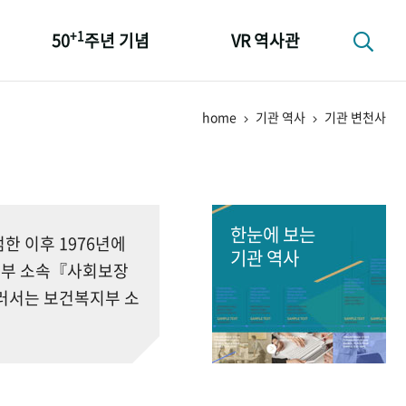
+1
50
주년 기념
VR 역사관
성과 50선
home
기관 역사
기관 변천사
숫자로 보는 50년
+1
50
주년 광장
세계와 함께 한 KIHASA
한눈에 보는
 이후 1976년에
기관 역사
회부 소속『사회보장
러서는 보건복지부 소