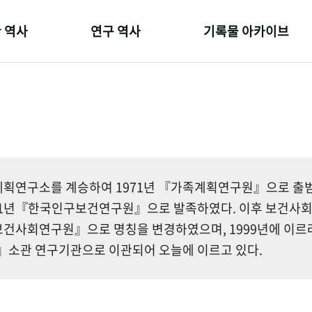
 역사
연구 역사
기록물 아카이브
온 길
정책과 연구
사진 아카이브
 변천사
키워드로 보는 연구 역사
문서 기록물
 기관장
연구자들
행정박물
 사람들
간행물 변천사
영상 기록물
획연구소를 계승하여 1971년 『가족계획연구원』으로 출범한
81년『한국인구보건연구원』으로 발족하였다. 이후 보건사
건사회연구원』으로 명칭을 변경하였으며, 1999년에 이르
소관 연구기관으로 이관되어 오늘에 이르고 있다.