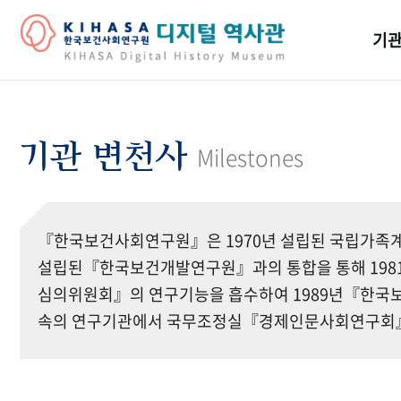
기관
걸어
기관
기관 변천사
Milestones
역대
연구원
『한국보건사회연구원』은 1970년 설립된 국립가족계
설립된『한국보건개발연구원』과의 통합을 통해 19
심의위원회』의 연구기능을 흡수하여 1989년『한국보
속의 연구기관에서 국무조정실『경제인문사회연구회』