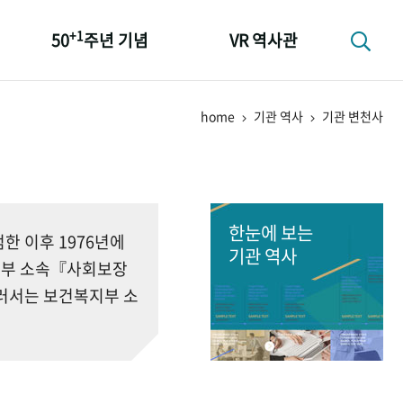
+1
50
주년 기념
VR 역사관
성과 50선
home
기관 역사
기관 변천사
숫자로 보는 50년
+1
50
주년 광장
세계와 함께 한 KIHASA
한눈에 보는
 이후 1976년에
기관 역사
회부 소속『사회보장
러서는 보건복지부 소