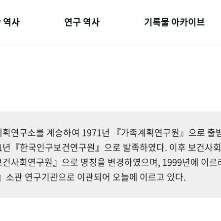
 역사
연구 역사
기록물 아카이브
온 길
정책과 연구
사진 아카이브
 변천사
키워드로 보는 연구 역사
문서 기록물
 기관장
연구자들
행정박물
 사람들
간행물 변천사
영상 기록물
획연구소를 계승하여 1971년 『가족계획연구원』으로 출범한
81년『한국인구보건연구원』으로 발족하였다. 이후 보건사
건사회연구원』으로 명칭을 변경하였으며, 1999년에 이르
소관 연구기관으로 이관되어 오늘에 이르고 있다.