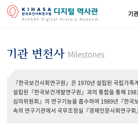
기관
걸어
기관
기관 변천사
Milestones
역대
연구원
『한국보건사회연구원』은 1970년 설립된 국립가족계
설립된『한국보건개발연구원』과의 통합을 통해 19
심의위원회』의 연구기능을 흡수하여 1989년『한국보
속의 연구기관에서 국무조정실『경제인문사회연구회』