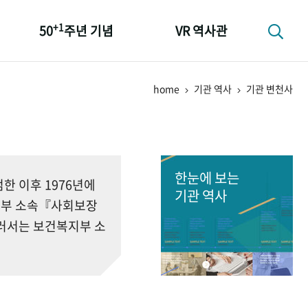
+1
50
주년 기념
VR 역사관
성과 50선
home
기관 역사
기관 변천사
숫자로 보는 50년
+1
50
주년 광장
세계와 함께 한 KIHASA
한눈에 보는
 이후 1976년에
기관 역사
회부 소속『사회보장
러서는 보건복지부 소