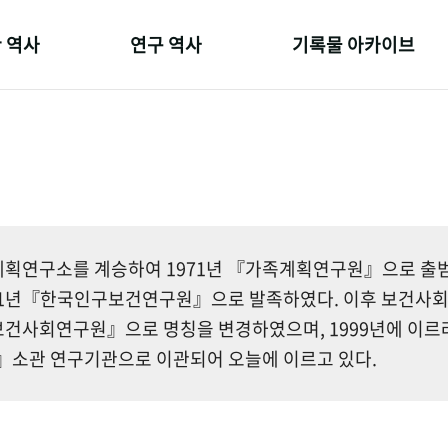
 역사
연구 역사
기록물 아카이브
온 길
정책과 연구
사진 아카이브
 변천사
키워드로 보는 연구 역사
문서 기록물
 기관장
연구자들
행정박물
 사람들
간행물 변천사
영상 기록물
획연구소를 계승하여 1971년 『가족계획연구원』으로 출범한
81년『한국인구보건연구원』으로 발족하였다. 이후 보건사
건사회연구원』으로 명칭을 변경하였으며, 1999년에 이르
소관 연구기관으로 이관되어 오늘에 이르고 있다.