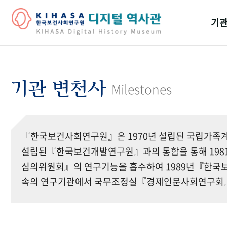
기관
걸어
기관
기관 변천사
Milestones
역대
연구원
『한국보건사회연구원』은 1970년 설립된 국립가족계
설립된『한국보건개발연구원』과의 통합을 통해 19
심의위원회』의 연구기능을 흡수하여 1989년『한국보
속의 연구기관에서 국무조정실『경제인문사회연구회』