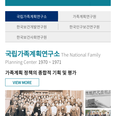
+1
성과 50선
숫자로 보는 50년
50
주년 광장
세계와 함께 한 KIHASA
국립가족계획연구소
가족계획연구원
한국보건개발연구원
한국인구보건연구원
VR 역사관
한국보건사회연구원
국립가족계획연구소
The National Family
Planning Center
1970 ~ 1971
가족계획 정책의 종합적 기획 및 평가
VIEW MORE