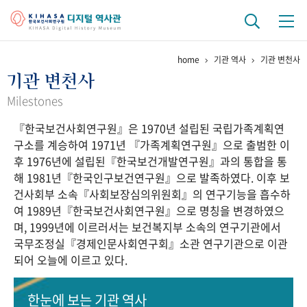
home
기관 역사
기관 변천사
기관 역사
기관 변천사
걸어온 길
기관 변천사
역대 기관장
연구원 사람들
Milestones
『한국보건사회연구원』은 1970년 설립된 국립가족계획연
연구 역사
구소를 계승하여 1971년 『가족계획연구원』으로 출범한 이
정책과 연구
키워드로 보는 연구 역사
연구자들
후 1976년에 설립된『한국보건개발연구원』과의 통합을 통
간행물 변천사
해 1981년『한국인구보건연구원』으로 발족하였다. 이후 보
건사회부 소속『사회보장심의위원회』의 연구기능을 흡수하
여 1989년『한국보건사회연구원』으로 명칭을 변경하였으
기록물 아카이브
며, 1999년에 이르러서는 보건복지부 소속의 연구기관에서
국무조정실『경제인문사회연구회』소관 연구기관으로 이관
사진 아카이브
문서 기록물
행정박물
영상 기록물
되어 오늘에 이르고 있다.
+1
50
주년 기념
한눈에 보는
기관 역사