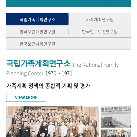
+1
성과 50선
숫자로 보는 50년
50
주년 광장
세계와 함께 한 KIHASA
국립가족계획연구소
가족계획연구원
한국보건개발연구원
한국인구보건연구원
VR 역사관
한국보건사회연구원
국립가족계획연구소
The National Family
Planning Center
1970 ~ 1971
가족계획 정책의 종합적 기획 및 평가
VIEW MORE