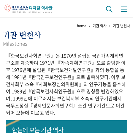
home
기관 역사
기관 변천사
기관 역사
기관 변천사
걸어온 길
기관 변천사
역대 기관장
연구원 사람들
Milestones
『한국보건사회연구원』은 1970년 설립된 국립가족계획연
연구 역사
구소를 계승하여 1971년 『가족계획연구원』으로 출범한 이
정책과 연구
키워드로 보는 연구 역사
연구자들
후 1976년에 설립된『한국보건개발연구원』과의 통합을 통
간행물 변천사
해 1981년『한국인구보건연구원』으로 발족하였다. 이후 보
건사회부 소속『사회보장심의위원회』의 연구기능을 흡수하
여 1989년『한국보건사회연구원』으로 명칭을 변경하였으
기록물 아카이브
며, 1999년에 이르러서는 보건복지부 소속의 연구기관에서
국무조정실『경제인문사회연구회』소관 연구기관으로 이관
사진 아카이브
문서 기록물
행정박물
영상 기록물
되어 오늘에 이르고 있다.
+1
50
주년 기념
한눈에 보는
기관 역사