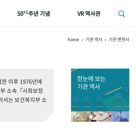
+1
50
주년 기념
VR 역사관
성과 50선
home
기관 역사
기관 변천사
숫자로 보는 50년
+1
50
주년 광장
세계와 함께 한 KIHASA
한눈에 보는
 이후 1976년에
기관 역사
회부 소속『사회보장
러서는 보건복지부 소