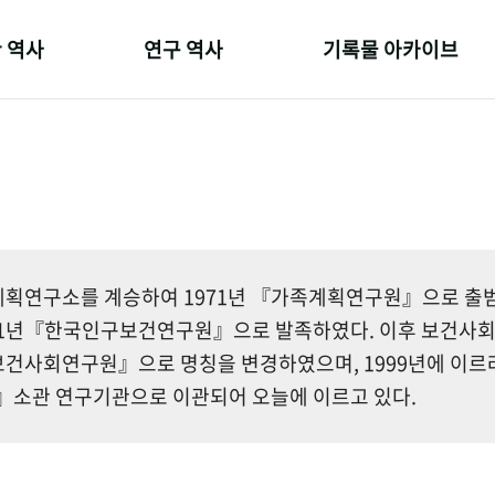
 역사
연구 역사
기록물 아카이브
온 길
정책과 연구
사진 아카이브
 변천사
키워드로 보는 연구 역사
문서 기록물
 기관장
연구자들
행정박물
 사람들
간행물 변천사
영상 기록물
획연구소를 계승하여 1971년 『가족계획연구원』으로 출범한
81년『한국인구보건연구원』으로 발족하였다. 이후 보건사
건사회연구원』으로 명칭을 변경하였으며, 1999년에 이르
소관 연구기관으로 이관되어 오늘에 이르고 있다.