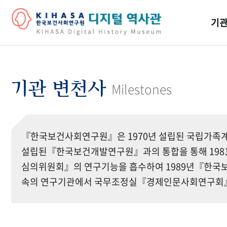
기관
걸어
기관
기관 변천사
Milestones
역대
연구원
『한국보건사회연구원』은 1970년 설립된 국립가족계
설립된『한국보건개발연구원』과의 통합을 통해 19
심의위원회』의 연구기능을 흡수하여 1989년『한국보
속의 연구기관에서 국무조정실『경제인문사회연구회』