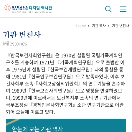
home
기관 역사
기관 변천사
기관 역사
기관 변천사
걸어온 길
기관 변천사
역대 기관장
연구원 사람들
Milestones
『한국보건사회연구원』은 1970년 설립된 국립가족계획연
연구 역사
구소를 계승하여 1971년 『가족계획연구원』으로 출범한 이
정책과 연구
키워드로 보는 연구 역사
연구자들
후 1976년에 설립된『한국보건개발연구원』과의 통합을 통
간행물 변천사
해 1981년『한국인구보건연구원』으로 발족하였다. 이후 보
건사회부 소속『사회보장심의위원회』의 연구기능을 흡수하
여 1989년『한국보건사회연구원』으로 명칭을 변경하였으
기록물 아카이브
며, 1999년에 이르러서는 보건복지부 소속의 연구기관에서
국무조정실『경제인문사회연구회』소관 연구기관으로 이관
사진 아카이브
문서 기록물
행정박물
영상 기록물
되어 오늘에 이르고 있다.
+1
50
주년 기념
한눈에 보는
기관 역사