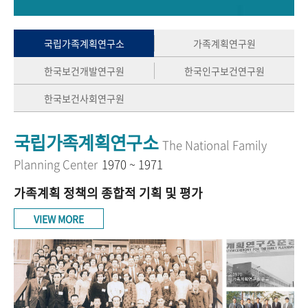
+1
성과 50선
숫자로 보는 50년
50
주년 광장
세계와 함께 한 KIHASA
국립가족계획연구소
가족계획연구원
한국보건개발연구원
한국인구보건연구원
VR 역사관
한국보건사회연구원
국립가족계획연구소
The National Family
Planning Center
1970 ~ 1971
가족계획 정책의 종합적 기획 및 평가
VIEW MORE