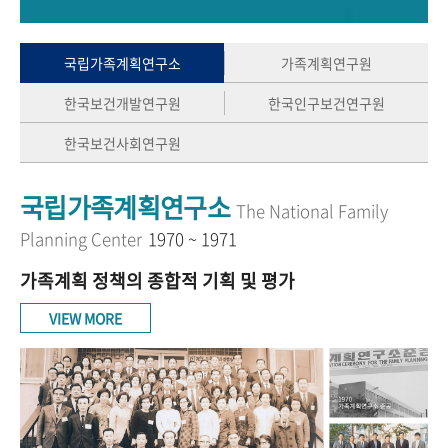
+1
성과 50선
숫자로 보는 50년
50
주년 광장
세계와 함께 한 KIHASA
국립가족계획연구소
가족계획연구원
한국보건개발연구원
한국인구보건연구원
VR 역사관
한국보건사회연구원
국립가족계획연구소
The National Family
Planning Center
1970 ~ 1971
가족계획 정책의 종합적 기획 및 평가
VIEW MORE