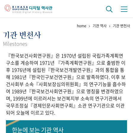
home
기관 역사
기관 변천사
기관 역사
기관 변천사
걸어온 길
기관 변천사
역대 기관장
연구원 사람들
Milestones
『한국보건사회연구원』은 1970년 설립된 국립가족계획연
연구 역사
구소를 계승하여 1971년 『가족계획연구원』으로 출범한 이
정책과 연구
키워드로 보는 연구 역사
연구자들
후 1976년에 설립된『한국보건개발연구원』과의 통합을 통
간행물 변천사
해 1981년『한국인구보건연구원』으로 발족하였다. 이후 보
건사회부 소속『사회보장심의위원회』의 연구기능을 흡수하
여 1989년『한국보건사회연구원』으로 명칭을 변경하였으
기록물 아카이브
며, 1999년에 이르러서는 보건복지부 소속의 연구기관에서
국무조정실『경제인문사회연구회』소관 연구기관으로 이관
사진 아카이브
문서 기록물
행정박물
영상 기록물
되어 오늘에 이르고 있다.
+1
50
주년 기념
한눈에 보는
기관 역사