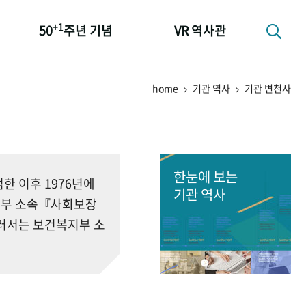
+1
50
주년 기념
VR 역사관
성과 50선
home
기관 역사
기관 변천사
숫자로 보는 50년
+1
50
주년 광장
세계와 함께 한 KIHASA
한눈에 보는
 이후 1976년에
기관 역사
회부 소속『사회보장
러서는 보건복지부 소