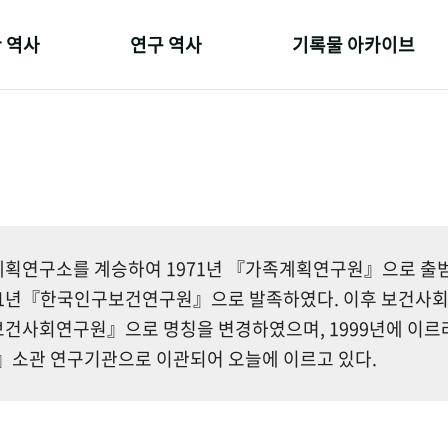
 역사
연구 역사
기록물 아카이브
온 길
정책과 연구
사진 아카이브
 변천사
키워드로 보는 연구 역사
문서 기록물
 기관장
연구자들
행정박물
 사람들
간행물 변천사
영상 기록물
획연구소를 계승하여 1971년 『가족계획연구원』으로 출범한
81년『한국인구보건연구원』으로 발족하였다. 이후 보건사
건사회연구원』으로 명칭을 변경하였으며, 1999년에 이르
소관 연구기관으로 이관되어 오늘에 이르고 있다.