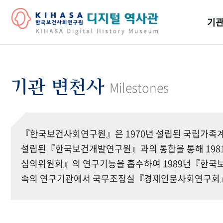
기관
걸어
기관
기관 변천사
Milestones
역대
연구원
『한국보건사회연구원』은 1970년 설립된 국립가족계
설립된『한국보건개발연구원』과의 통합을 통해 19
심의위원회』의 연구기능을 흡수하여 1989년『한국보
속의 연구기관에서 국무조정실『경제인문사회연구회』