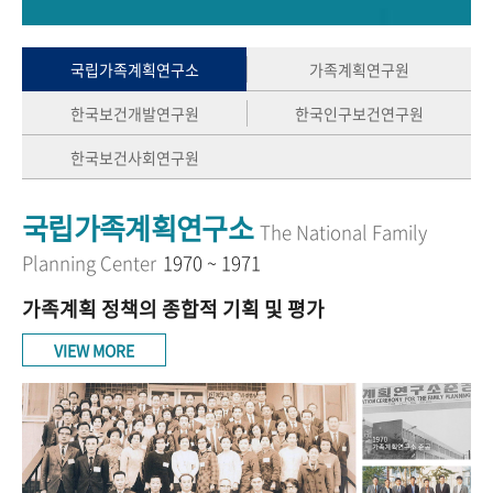
+1
성과 50선
숫자로 보는 50년
50
주년 광장
세계와 함께 한 KIHASA
국립가족계획연구소
가족계획연구원
한국보건개발연구원
한국인구보건연구원
VR 역사관
한국보건사회연구원
국립가족계획연구소
The National Family
Planning Center
1970 ~ 1971
가족계획 정책의 종합적 기획 및 평가
VIEW MORE