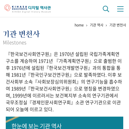
home
기관 역사
기관 변천사
기관 역사
기관 변천사
걸어온 길
기관 변천사
역대 기관장
연구원 사람들
Milestones
『한국보건사회연구원』은 1970년 설립된 국립가족계획연
연구 역사
구소를 계승하여 1971년 『가족계획연구원』으로 출범한 이
정책과 연구
키워드로 보는 연구 역사
연구자들
후 1976년에 설립된『한국보건개발연구원』과의 통합을 통
간행물 변천사
해 1981년『한국인구보건연구원』으로 발족하였다. 이후 보
건사회부 소속『사회보장심의위원회』의 연구기능을 흡수하
여 1989년『한국보건사회연구원』으로 명칭을 변경하였으
기록물 아카이브
며, 1999년에 이르러서는 보건복지부 소속의 연구기관에서
국무조정실『경제인문사회연구회』소관 연구기관으로 이관
사진 아카이브
문서 기록물
행정박물
영상 기록물
되어 오늘에 이르고 있다.
+1
50
주년 기념
한눈에 보는
기관 역사