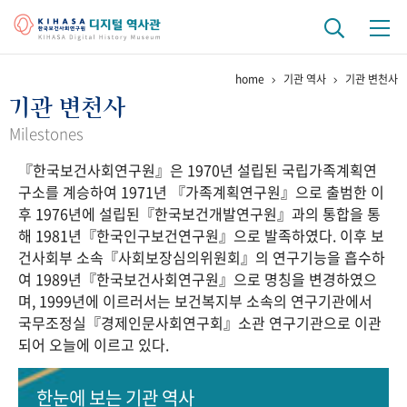
home
기관 역사
기관 변천사
기관 역사
기관 변천사
걸어온 길
기관 변천사
역대 기관장
연구원 사람들
Milestones
『한국보건사회연구원』은 1970년 설립된 국립가족계획연
연구 역사
구소를 계승하여 1971년 『가족계획연구원』으로 출범한 이
정책과 연구
키워드로 보는 연구 역사
연구자들
후 1976년에 설립된『한국보건개발연구원』과의 통합을 통
간행물 변천사
해 1981년『한국인구보건연구원』으로 발족하였다. 이후 보
건사회부 소속『사회보장심의위원회』의 연구기능을 흡수하
여 1989년『한국보건사회연구원』으로 명칭을 변경하였으
기록물 아카이브
며, 1999년에 이르러서는 보건복지부 소속의 연구기관에서
국무조정실『경제인문사회연구회』소관 연구기관으로 이관
사진 아카이브
문서 기록물
행정박물
영상 기록물
되어 오늘에 이르고 있다.
+1
50
주년 기념
한눈에 보는
기관 역사