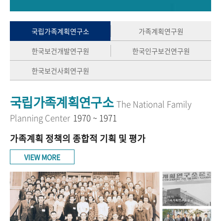
+1
성과 50선
숫자로 보는 50년
50
주년 광장
세계와 함께 한 KIHASA
국립가족계획연구소
가족계획연구원
한국보건개발연구원
한국인구보건연구원
VR 역사관
한국보건사회연구원
국립가족계획연구소
The National Family
Planning Center
1970 ~ 1971
가족계획 정책의 종합적 기획 및 평가
VIEW MORE