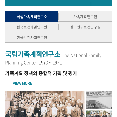
+1
성과 50선
숫자로 보는 50년
50
주년 광장
세계와 함께 한 KIHASA
국립가족계획연구소
가족계획연구원
한국보건개발연구원
한국인구보건연구원
VR 역사관
한국보건사회연구원
국립가족계획연구소
The National Family
Planning Center
1970 ~ 1971
가족계획 정책의 종합적 기획 및 평가
VIEW MORE