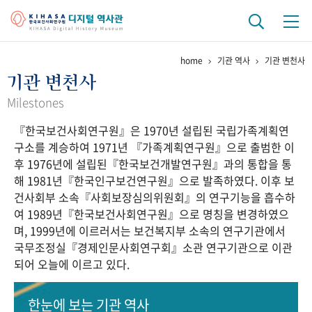
home
기관 역사
기관 변천사
기관 역사
기관 변천사
걸어온 길
기관 변천사
역대 기관장
연구원 사람들
Milestones
『한국보건사회연구원』은 1970년 설립된 국립가족계획연
연구 역사
구소를 계승하여 1971년 『가족계획연구원』으로 출범한 이
정책과 연구
키워드로 보는 연구 역사
연구자들
후 1976년에 설립된『한국보건개발연구원』과의 통합을 통
간행물 변천사
해 1981년『한국인구보건연구원』으로 발족하였다. 이후 보
건사회부 소속『사회보장심의위원회』의 연구기능을 흡수하
여 1989년『한국보건사회연구원』으로 명칭을 변경하였으
기록물 아카이브
며, 1999년에 이르러서는 보건복지부 소속의 연구기관에서
국무조정실『경제인문사회연구회』소관 연구기관으로 이관
사진 아카이브
문서 기록물
행정박물
영상 기록물
되어 오늘에 이르고 있다.
+1
50
주년 기념
한눈에 보는
기관 역사