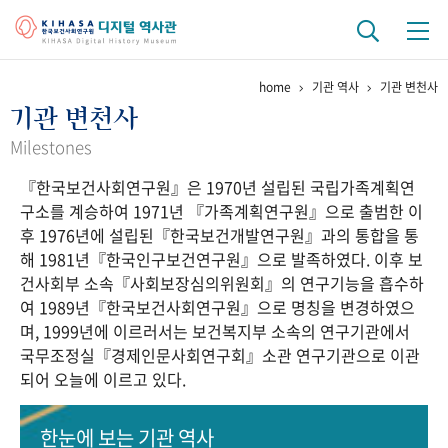
home
기관 역사
기관 변천사
기관 역사
기관 변천사
걸어온 길
기관 변천사
역대 기관장
연구원 사람들
Milestones
『한국보건사회연구원』은 1970년 설립된 국립가족계획연
연구 역사
구소를 계승하여 1971년 『가족계획연구원』으로 출범한 이
정책과 연구
키워드로 보는 연구 역사
연구자들
후 1976년에 설립된『한국보건개발연구원』과의 통합을 통
간행물 변천사
해 1981년『한국인구보건연구원』으로 발족하였다. 이후 보
건사회부 소속『사회보장심의위원회』의 연구기능을 흡수하
여 1989년『한국보건사회연구원』으로 명칭을 변경하였으
기록물 아카이브
며, 1999년에 이르러서는 보건복지부 소속의 연구기관에서
국무조정실『경제인문사회연구회』소관 연구기관으로 이관
사진 아카이브
문서 기록물
행정박물
영상 기록물
되어 오늘에 이르고 있다.
+1
50
주년 기념
한눈에 보는
기관 역사