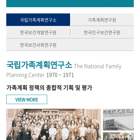
+1
성과 50선
숫자로 보는 50년
50
주년 광장
세계와 함께 한 KIHASA
국립가족계획연구소
가족계획연구원
한국보건개발연구원
한국인구보건연구원
VR 역사관
한국보건사회연구원
국립가족계획연구소
The National Family
Planning Center
1970 ~ 1971
가족계획 정책의 종합적 기획 및 평가
VIEW MORE