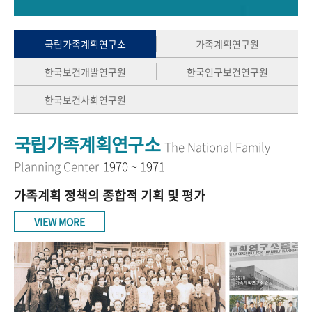
+1
성과 50선
숫자로 보는 50년
50
주년 광장
세계와 함께 한 KIHASA
국립가족계획연구소
가족계획연구원
한국보건개발연구원
한국인구보건연구원
VR 역사관
한국보건사회연구원
국립가족계획연구소
The National Family
Planning Center
1970 ~ 1971
가족계획 정책의 종합적 기획 및 평가
VIEW MORE