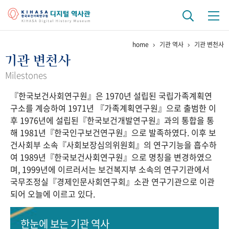
home
기관 역사
기관 변천사
기관 역사
기관 변천사
걸어온 길
기관 변천사
역대 기관장
연구원 사람들
Milestones
『한국보건사회연구원』은 1970년 설립된 국립가족계획연
연구 역사
구소를 계승하여 1971년 『가족계획연구원』으로 출범한 이
정책과 연구
키워드로 보는 연구 역사
연구자들
후 1976년에 설립된『한국보건개발연구원』과의 통합을 통
간행물 변천사
해 1981년『한국인구보건연구원』으로 발족하였다. 이후 보
건사회부 소속『사회보장심의위원회』의 연구기능을 흡수하
여 1989년『한국보건사회연구원』으로 명칭을 변경하였으
기록물 아카이브
며, 1999년에 이르러서는 보건복지부 소속의 연구기관에서
국무조정실『경제인문사회연구회』소관 연구기관으로 이관
사진 아카이브
문서 기록물
행정박물
영상 기록물
되어 오늘에 이르고 있다.
+1
50
주년 기념
한눈에 보는
기관 역사