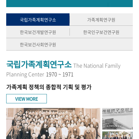
+1
성과 50선
숫자로 보는 50년
50
주년 광장
세계와 함께 한 KIHASA
국립가족계획연구소
가족계획연구원
한국보건개발연구원
한국인구보건연구원
VR 역사관
한국보건사회연구원
국립가족계획연구소
The National Family
Planning Center
1970 ~ 1971
가족계획 정책의 종합적 기획 및 평가
VIEW MORE