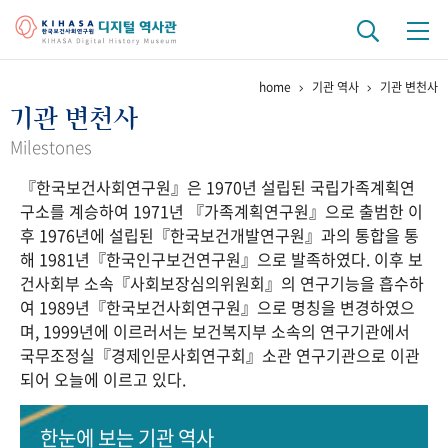
home
기관 역사
기관 변천사
기관 역사
기관 변천사
걸어온 길
기관 변천사
역대 기관장
연구원 사람들
Milestones
『한국보건사회연구원』은 1970년 설립된 국립가족계획연
연구 역사
구소를 계승하여 1971년 『가족계획연구원』으로 출범한 이
정책과 연구
키워드로 보는 연구 역사
연구자들
후 1976년에 설립된『한국보건개발연구원』과의 통합을 통
간행물 변천사
해 1981년『한국인구보건연구원』으로 발족하였다. 이후 보
건사회부 소속『사회보장심의위원회』의 연구기능을 흡수하
여 1989년『한국보건사회연구원』으로 명칭을 변경하였으
기록물 아카이브
며, 1999년에 이르러서는 보건복지부 소속의 연구기관에서
국무조정실『경제인문사회연구회』소관 연구기관으로 이관
사진 아카이브
문서 기록물
행정박물
영상 기록물
되어 오늘에 이르고 있다.
+1
50
주년 기념
한눈에 보는
기관 역사