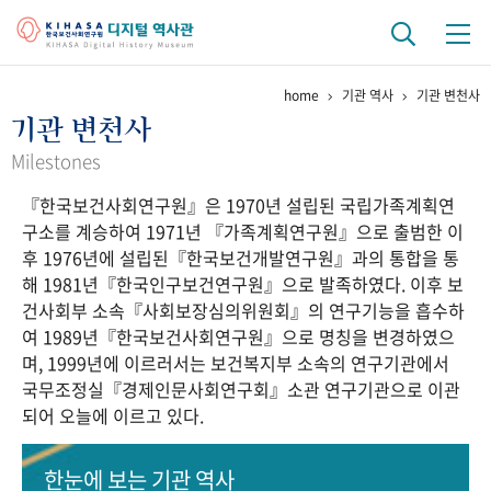
home
기관 역사
기관 변천사
기관 역사
기관 변천사
걸어온 길
기관 변천사
역대 기관장
연구원 사람들
Milestones
『한국보건사회연구원』은 1970년 설립된 국립가족계획연
연구 역사
구소를 계승하여 1971년 『가족계획연구원』으로 출범한 이
정책과 연구
키워드로 보는 연구 역사
연구자들
후 1976년에 설립된『한국보건개발연구원』과의 통합을 통
간행물 변천사
해 1981년『한국인구보건연구원』으로 발족하였다. 이후 보
건사회부 소속『사회보장심의위원회』의 연구기능을 흡수하
여 1989년『한국보건사회연구원』으로 명칭을 변경하였으
기록물 아카이브
며, 1999년에 이르러서는 보건복지부 소속의 연구기관에서
국무조정실『경제인문사회연구회』소관 연구기관으로 이관
사진 아카이브
문서 기록물
행정박물
영상 기록물
되어 오늘에 이르고 있다.
+1
50
주년 기념
한눈에 보는
기관 역사