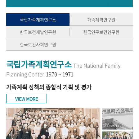
+1
성과 50선
숫자로 보는 50년
50
주년 광장
세계와 함께 한 KIHASA
국립가족계획연구소
가족계획연구원
한국보건개발연구원
한국인구보건연구원
VR 역사관
한국보건사회연구원
국립가족계획연구소
The National Family
Planning Center
1970 ~ 1971
가족계획 정책의 종합적 기획 및 평가
VIEW MORE