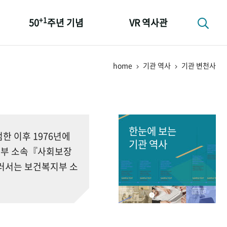
+1
50
주년 기념
VR 역사관
성과 50선
home
기관 역사
기관 변천사
숫자로 보는 50년
+1
50
주년 광장
세계와 함께 한 KIHASA
한눈에 보는
 이후 1976년에
기관 역사
회부 소속『사회보장
러서는 보건복지부 소