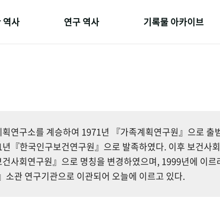
 역사
연구 역사
기록물 아카이브
온 길
정책과 연구
사진 아카이브
 변천사
키워드로 보는 연구 역사
문서 기록물
 기관장
연구자들
행정박물
 사람들
간행물 변천사
영상 기록물
획연구소를 계승하여 1971년 『가족계획연구원』으로 출범한
81년『한국인구보건연구원』으로 발족하였다. 이후 보건사
건사회연구원』으로 명칭을 변경하였으며, 1999년에 이르
소관 연구기관으로 이관되어 오늘에 이르고 있다.