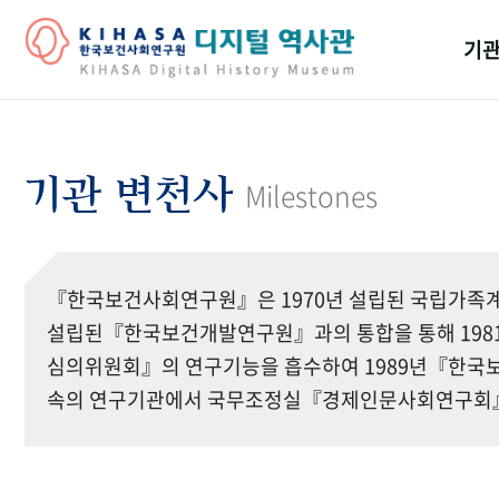
기관
걸어
기관
기관 변천사
Milestones
역대
연구원
『한국보건사회연구원』은 1970년 설립된 국립가족계
설립된『한국보건개발연구원』과의 통합을 통해 19
심의위원회』의 연구기능을 흡수하여 1989년『한국보
속의 연구기관에서 국무조정실『경제인문사회연구회』