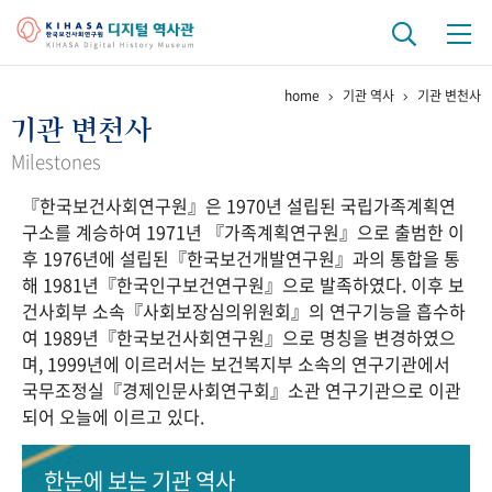
home
기관 역사
기관 변천사
기관 역사
기관 변천사
걸어온 길
기관 변천사
역대 기관장
연구원 사람들
Milestones
『한국보건사회연구원』은 1970년 설립된 국립가족계획연
연구 역사
구소를 계승하여 1971년 『가족계획연구원』으로 출범한 이
정책과 연구
키워드로 보는 연구 역사
연구자들
후 1976년에 설립된『한국보건개발연구원』과의 통합을 통
간행물 변천사
해 1981년『한국인구보건연구원』으로 발족하였다. 이후 보
건사회부 소속『사회보장심의위원회』의 연구기능을 흡수하
여 1989년『한국보건사회연구원』으로 명칭을 변경하였으
기록물 아카이브
며, 1999년에 이르러서는 보건복지부 소속의 연구기관에서
국무조정실『경제인문사회연구회』소관 연구기관으로 이관
사진 아카이브
문서 기록물
행정박물
영상 기록물
되어 오늘에 이르고 있다.
+1
50
주년 기념
한눈에 보는
기관 역사