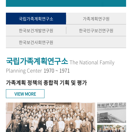
+1
성과 50선
숫자로 보는 50년
50
주년 광장
세계와 함께 한 KIHASA
국립가족계획연구소
가족계획연구원
한국보건개발연구원
한국인구보건연구원
VR 역사관
한국보건사회연구원
국립가족계획연구소
The National Family
Planning Center
1970 ~ 1971
가족계획 정책의 종합적 기획 및 평가
VIEW MORE