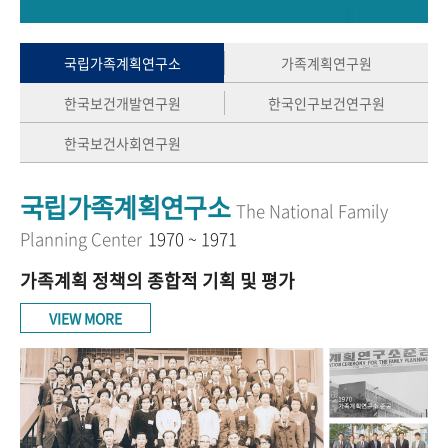
+1
성과 50선
숫자로 보는 50년
50
주년 광장
세계와 함께 한 KIHASA
국립가족계획연구소
가족계획연구원
한국보건개발연구원
한국인구보건연구원
VR 역사관
한국보건사회연구원
국립가족계획연구소
The National Family
Planning Center
1970 ~ 1971
가족계획 정책의 종합적 기획 및 평가
VIEW MORE