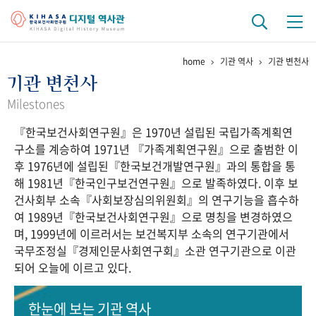
home
기관 역사
기관 변천사
기관 역사
기관 변천사
걸어온 길
기관 변천사
역대 기관장
연구원 사람들
Milestones
『한국보건사회연구원』은 1970년 설립된 국립가족계획연
연구 역사
구소를 계승하여 1971년 『가족계획연구원』으로 출범한 이
정책과 연구
키워드로 보는 연구 역사
연구자들
후 1976년에 설립된『한국보건개발연구원』과의 통합을 통
간행물 변천사
해 1981년『한국인구보건연구원』으로 발족하였다. 이후 보
건사회부 소속『사회보장심의위원회』의 연구기능을 흡수하
여 1989년『한국보건사회연구원』으로 명칭을 변경하였으
기록물 아카이브
며, 1999년에 이르러서는 보건복지부 소속의 연구기관에서
국무조정실『경제인문사회연구회』소관 연구기관으로 이관
사진 아카이브
문서 기록물
행정박물
영상 기록물
되어 오늘에 이르고 있다.
+1
50
주년 기념
한눈에 보는
기관 역사