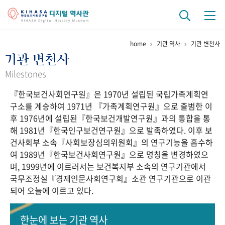
home
기관 역사
기관 변천사
기관 역사
기관 변천사
걸어온 길
기관 변천사
역대 기관장
연구원 사람들
Milestones
『한국보건사회연구원』은 1970년 설립된 국립가족계획연
연구 역사
구소를 계승하여 1971년 『가족계획연구원』으로 출범한 이
정책과 연구
키워드로 보는 연구 역사
연구자들
후 1976년에 설립된『한국보건개발연구원』과의 통합을 통
간행물 변천사
해 1981년『한국인구보건연구원』으로 발족하였다. 이후 보
건사회부 소속『사회보장심의위원회』의 연구기능을 흡수하
여 1989년『한국보건사회연구원』으로 명칭을 변경하였으
기록물 아카이브
며, 1999년에 이르러서는 보건복지부 소속의 연구기관에서
국무조정실『경제인문사회연구회』소관 연구기관으로 이관
사진 아카이브
문서 기록물
행정박물
영상 기록물
되어 오늘에 이르고 있다.
+1
50
주년 기념
한눈에 보는
기관 역사