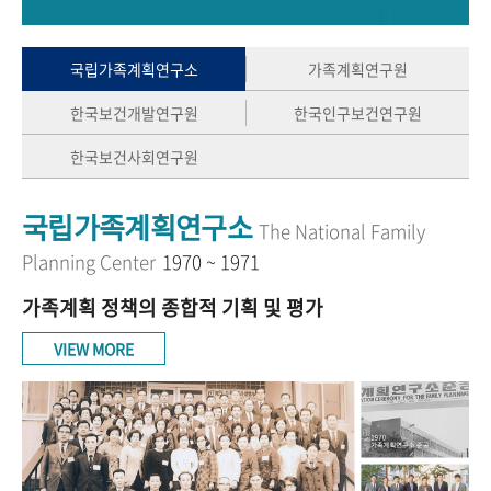
+1
성과 50선
숫자로 보는 50년
50
주년 광장
세계와 함께 한 KIHASA
국립가족계획연구소
가족계획연구원
한국보건개발연구원
한국인구보건연구원
VR 역사관
한국보건사회연구원
국립가족계획연구소
The National Family
Planning Center
1970 ~ 1971
가족계획 정책의 종합적 기획 및 평가
VIEW MORE