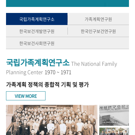
+1
성과 50선
숫자로 보는 50년
50
주년 광장
세계와 함께 한 KIHASA
국립가족계획연구소
가족계획연구원
한국보건개발연구원
한국인구보건연구원
VR 역사관
한국보건사회연구원
국립가족계획연구소
The National Family
Planning Center
1970 ~ 1971
가족계획 정책의 종합적 기획 및 평가
VIEW MORE