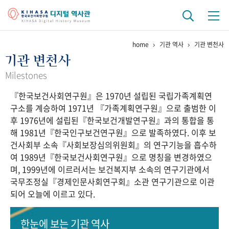
home
기관 역사
기관 변천사
기관 역사
기관 변천사
걸어온 길
기관 변천사
역대 기관장
연구원 사람들
Milestones
『한국보건사회연구원』은 1970년 설립된 국립가족계획연
연구 역사
구소를 계승하여 1971년 『가족계획연구원』으로 출범한 이
정책과 연구
키워드로 보는 연구 역사
연구자들
후 1976년에 설립된『한국보건개발연구원』과의 통합을 통
간행물 변천사
해 1981년『한국인구보건연구원』으로 발족하였다. 이후 보
건사회부 소속『사회보장심의위원회』의 연구기능을 흡수하
여 1989년『한국보건사회연구원』으로 명칭을 변경하였으
기록물 아카이브
며, 1999년에 이르러서는 보건복지부 소속의 연구기관에서
국무조정실『경제인문사회연구회』소관 연구기관으로 이관
사진 아카이브
문서 기록물
행정박물
영상 기록물
되어 오늘에 이르고 있다.
+1
50
주년 기념
한눈에 보는
기관 역사