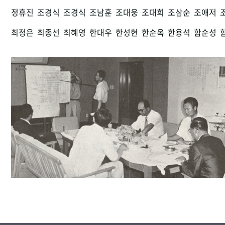
정휴진
조경식
조경식
조남훈
조대웅
조대희
조삼순
조애저
최정은
최종선
최혜영
한대우
한성현
한순옥
한용석
함순성