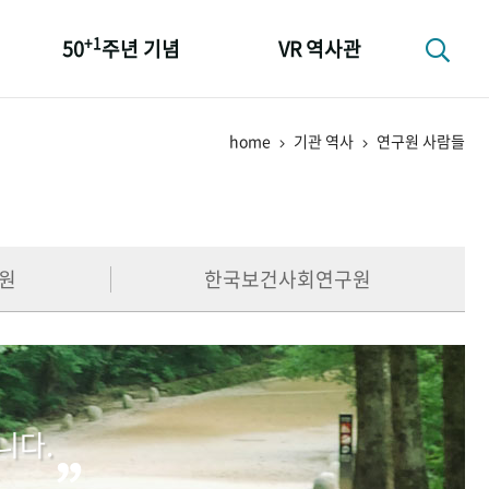
+1
50
주년 기념
VR 역사관
성과 50선
home
기관 역사
연구원 사람들
숫자로 보는 50년
+1
50
주년 광장
세계와 함께 한 KIHASA
원
한국보건사회연구원
니다.