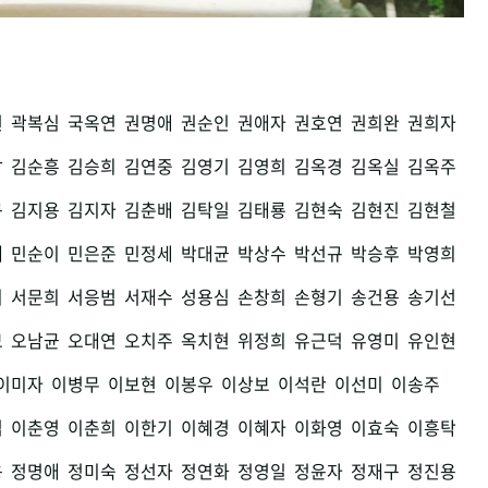
권
곽복심
국옥연
권명애
권순인
권애자
권호연
권희완
권희자
남
김순흥
김승희
김연중
김영기
김영희
김옥경
김옥실
김옥주
구
김지용
김지자
김춘배
김탁일
김태룡
김현숙
김현진
김현철
세
민순이
민은준
민정세
박대균
박상수
박선규
박승후
박영희
희
서문희
서응범
서재수
성용심
손창희
손형기
송건용
송기선
모
오남균
오대연
오치주
옥치현
위정희
유근덕
유영미
유인현
이미자
이병무
이보현
이봉우
이상보
이석란
이선미
이송주
섭
이춘영
이춘희
이한기
이혜경
이혜자
이화영
이효숙
이흥탁
용
정명애
정미숙
정선자
정연화
정영일
정윤자
정재구
정진용