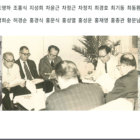
조영하
조홍식
지성희
차윤근
차정근
차정치
최경호
최기동
최동
함희순
허경순
홍경식
홍문식
홍성열
홍성운
홍재영
홍종관
황문