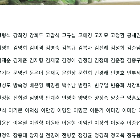
강형석
강희경
강희두
고갑석
고규섭
고애경
고재묘
고정환
공세
김명희
김명희
김미겸
김병숙
김복규
김복자
김선례
김성희
김순
김재순
김재준
김재형
김재홍
김정애
김정임
김정태
김준철
김중
문기대
문명선
문은이
문재동
문현상
문현희
민경래
민병호
민부
방성모
방숙정
배은영
백명원
백수남
범현자
변우일
변종화
서강
신정철
신희설
심영택
안계춘
안명숙
양영화
양정숙
양충근
양홍
규식
이기문
이덕성
이만영
이명환
이명훈
이문기
이미경
이미담
이용선
이우열
이원향
이윤배
이은행
이임전
이장섭
이정주
이종
장정익
장종대
장지섭
전명례
전병훈
정경균
정경희
정국옥
정규