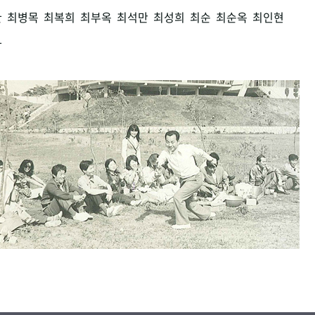
환
최병목
최복희
최부옥
최석만
최성희
최순
최순옥
최인현
남