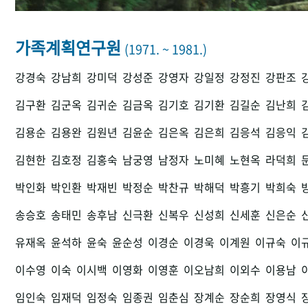
가족계획연구원
(1971. ~ 1981.)
강경숙
강남희
강미덕
강성준
강영자
강일정
강정진
강판조
김구환
김군옥
김귀순
김금옥
김기호
김기환
김길순
김난희
김용순
김용완
김원년
김윤순
김은옥
김은희
김응석
김응익
김현한
김호정
김홍숙
남궁영
남정자
노미혜
노현옥
라덕희
박인화
박인환
박재빈
박정순
박찬규
박해덕
박흥기
박희숙
송승호
송태민
송후남
신극환
신복우
신성희
신세훈
신은순
유재옥
윤석하
윤숙
윤순성
이경순
이경욱
이계원
이규숙
이
이수영
이숙
이시백
이영화
이영훈
이오남희
이외수
이용남
임인숙
임재덕
임정숙
임종권
임춘심
장계순
장순희
장영식