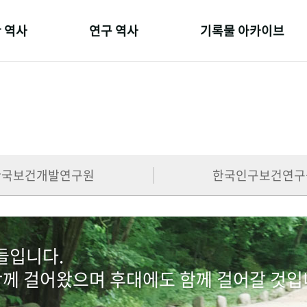
 역사
연구 역사
기록물 아카이브
온 길
정책과 연구
사진 아카이브
 변천사
키워드로 보는 연구 역사
문서 기록물
 기관장
연구자들
행정박물
 사람들
간행물 변천사
영상 기록물
한국보건개발연구원
한국인구보건연구
람들입니다.
함께 걸어왔으며 후대에도 함께 걸어갈 것입